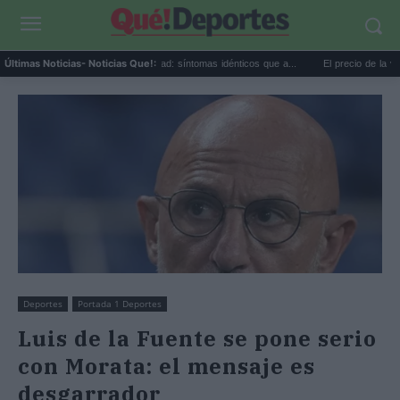
Calor extremo y ansiedad: síntomas idénticos que a...
El precio de la vivienda 
Últimas Noticias
- Noticias Que!:
Deportes
Portada 1 Deportes
Luis de la Fuente se pone serio
con Morata: el mensaje es
desgarrador