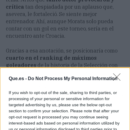
crítica
tan despiadada por un aplauso que,
asevera, le fortaleció. Se siente mejor
entrenador. Ahí, aunque Morata solo pueda
contar con un gol en este torneo, sería en el
encuentro ante Croacia.
Gracias a esa anotación, se posicionaría como
cuarto en el ranking de máximos
goleadores
de la historia de la Selección con
36 goles en 80 partidos. Pese a no tener suerte
Que.es -
Do Not Process My Personal Information
de cara a puerta, cabe destacar el gran
compromiso defensivo que Morata está
If you wish to opt-out of the sale, sharing to third parties, or
demostrando. En cada partido, el delantero está
processing of your personal or sensitive information for
realizando grandes aportaciones para
targeted advertising by us, please use the below opt-out
recuperar rápidamente el balón y crear nuevas
section to confirm your selection. Please note that after your
jugadas a favor de la Selección.
opt-out request is processed you may continue seeing
interest-based ads based on personal information utilized by
us or personal information disclosed to third parties prior to