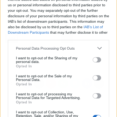
integral
de su modelo de negocio le permitirán
us or personal information disclosed to third parties prior to
consolidar su posición de liderazgo en el
your opt-out. You may separately opt-out of the further
mercado catalán.
disclosure of your personal information by third parties on the
IAB’s list of downstream participants. This information may
also be disclosed by us to third parties on the
IAB’s List of
Artículo anterior
Artículo siguiente
Downstream Participants
that may further disclose it to other
Indulto polémico: El TS
Examen jurídico de la
third parties.
considera los disturbios
Comunidad de Madrid
públicos de los
sobre los cambios en la
Personal Data Processing Opt Outs
manifestantes del
Ley de Extranjería ante el
I want to opt-out of the Sharing of my
'procés' como
riesgo de invasión de
personal data.
amnistiables
competencias
Opted In
I want to opt-out of the Sale of my
Personal Data.
Opted In
I want to opt-out of processing my
Personal Data for Targeted Advertising.
Opted In
I want to opt-out of Collection, Use,
Retention, Sale, and/or Sharing of my