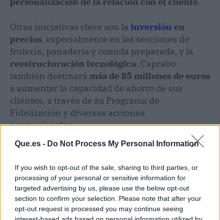
personalización de la relación con el cliente
.
Otras iniciativas clave son la
inversión
en
precios
, especialmente en las secciones de
frutería, panadería y comida preparada, y la
reestructuración tecnológica
. Caprabo
también destinará
más de 85 millones de euros
a aumentar la capacidad de ahorro de sus
clientes, a través de su Programa de
Fidelización y diversas acciones
promocionales.
Que.es -
Do Not Process My Personal Information
En resumen, Caprabo se ha trazado una
ambiciosa hoja de ruta para los próximos años,
If you wish to opt-out of the sale, sharing to third parties, or
con el objetivo de
ganar competitividad,
processing of your personal or sensitive information for
reconquistar el mercado e impulsar la mejor
targeted advertising by us, please use the below opt-out
experiencia de cliente
. La combinación de una
section to confirm your selection. Please note that after your
opt-out request is processed you may continue seeing
expansión sólida
y una
transformación
interest-based ads based on personal information utilized by