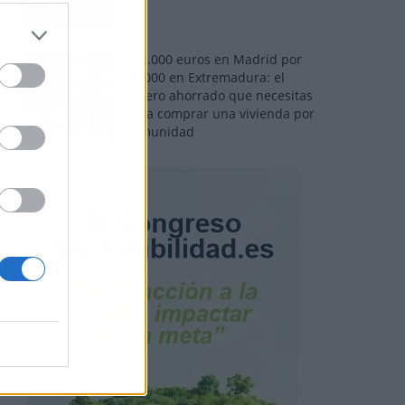
110.000 euros en Madrid por
31.000 en Extremadura: el
dinero ahorrado que necesitas
para comprar una vivienda por
comunidad