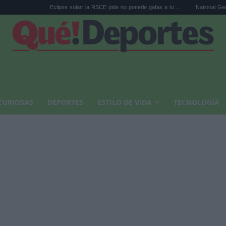
Eclipse solar: la RSCE pide no ponerle gafas a tu ...
National Geographic recom
CURIOSAS
DEPORTES
ESTILO DE VIDA
TECNOLOGÍA