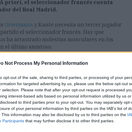
A priori, el seleccionador francés cuenta
ador del Real Madrid.
or
Griezmann
y Kanté necesita un tercer jugador
 partido el seleccionador francés. Hay que
tus ha arrastrado molestias musculares en los
en el último amistoso.
o Not Process My Personal Information
to opt-out of the sale, sharing to third parties, or processing of your per
formation for targeted advertising by us, please use the below opt-out s
r selection. Please note that after your opt-out request is processed y
eing interest-based ads based on personal information utilized by us or
disclosed to third parties prior to your opt-out. You may separately opt-
losure of your personal information by third parties on the IAB’s list of
. This information may also be disclosed by us to third parties on the
IA
Participants
that may further disclose it to other third parties.