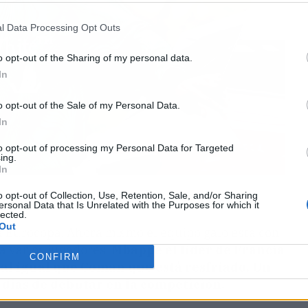
l Data Processing Opt Outs
o opt-out of the Sharing of my personal data.
In
o opt-out of the Sale of my Personal Data.
In
to opt-out of processing my Personal Data for Targeted
ing.
In
o opt-out of Collection, Use, Retention, Sale, and/or Sharing
 azota a la Selección francesa
ersonal Data that Is Unrelated with the Purposes for which it
lected.
Out
la Eurocopa. Ahora mismo el equipo galo está con
a varios jugadores.
Mbappé el líder de Francia
CONFIRM
 al igual que Coman que está resfriado. Un
días de debutar en la competición.