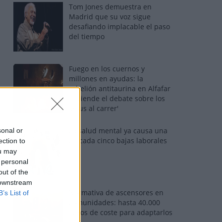
Tom Jones demuestra en
Madrid que su voz sigue
desafiando implacable el paso
del tiempo
Fuego en los cuernos y
millones en ayudas: la
rebelión antitaurina en Alfafar
enciende el debate sobre los
'bous al carrer'
La salud mental ya causa una
sonal or
de cada cinco bajas laborales
ection to
ou may
 personal
out of the
 downstream
Normativa de ascensores en
B’s List of
comunidades: hasta 40.000
euros de coste para adaptarlos