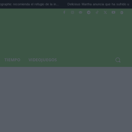
ienda el refugio de la in...
Delicious Martha anuncia que ha sufrido un aborto ...
TIEMPO
VIDEOJUEGOS