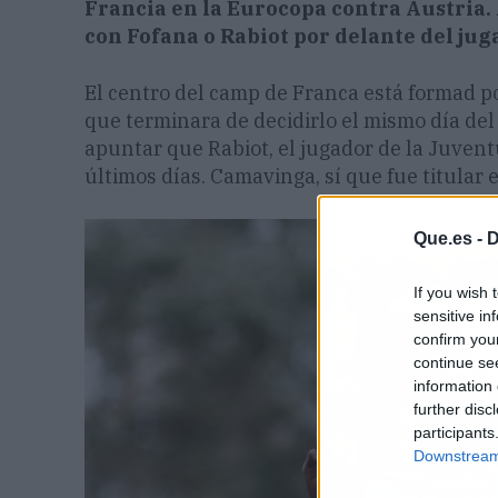
Francia en la Eurocopa contra Austria. 
con Fofana o Rabiot por delante del jug
El centro del camp de Franca está formad p
que terminara de decidirlo el mismo día del
apuntar que Rabiot, el jugador de la Juven
últimos días. Camavinga, sí que fue titular 
Que.es -
D
If you wish 
sensitive in
confirm you
continue se
information 
further disc
participants
Downstream 