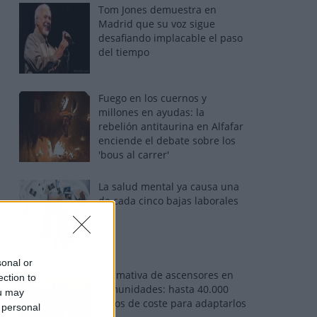
Tom Jones demuestra en
Madrid que su voz sigue
desafiando implacable el paso
del tiempo
Fuego en los cuernos y
millones en ayudas: la
rebelión antitaurina en Alfafar
enciende el debate sobre los
'bous al carrer'
La salud mental ya causa una
de cada cinco bajas laborales
sonal or
Normativa de ascensores en
ection to
comunidades: hasta 40.000
ou may
euros de coste para adaptarlos
 personal