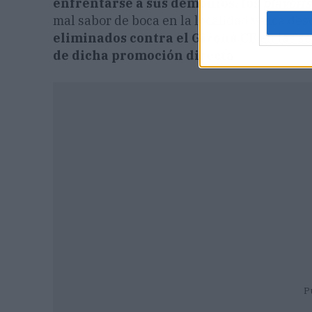
enfrentarse a sus demonios, los
playoffs
mal sabor de boca en la localidad vasca des
eliminados contra el Girona CF
en las s
de dicha promoción directa
.
P