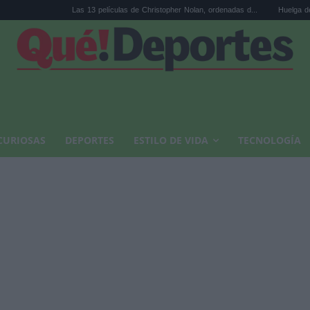
Las 13 películas de Christopher Nolan, ordenadas d...
Huelga de médicos: los si
CURIOSAS
DEPORTES
ESTILO DE VIDA
TECNOLOGÍA