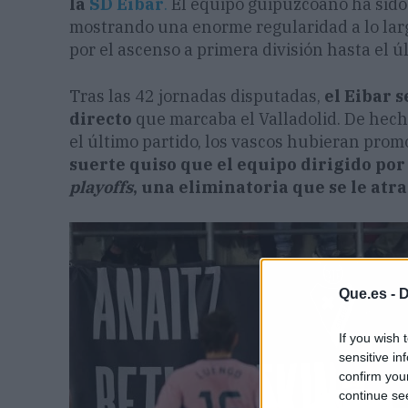
la
SD Eibar
.
El equipo guipuzcoano ha sido
mostrando una enorme regularidad a lo largo
por el ascenso a primera división hasta el ú
Tras las 42 jornadas disputadas,
el Eibar 
directo
que marcaba el Valladolid. De hecho
el último partido, los vascos hubieran pro
suerte quiso que el equipo dirigido por
playoffs
, una eliminatoria que se le atr
Que.es -
D
If you wish 
sensitive in
confirm you
continue se