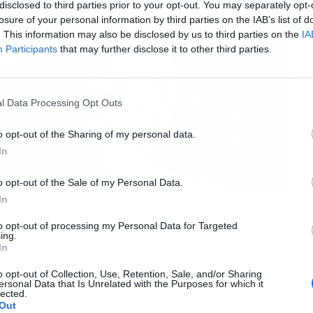
disclosed to third parties prior to your opt-out. You may separately opt-
losure of your personal information by third parties on the IAB’s list of
. This information may also be disclosed by us to third parties on the
IA
Participants
that may further disclose it to other third parties.
l Data Processing Opt Outs
o opt-out of the Sharing of my personal data.
In
o opt-out of the Sale of my Personal Data.
In
to opt-out of processing my Personal Data for Targeted
ing.
In
ontra sus demonios
o opt-out of Collection, Use, Retention, Sale, and/or Sharing
ersonal Data that Is Unrelated with the Purposes for which it
lected.
imera División condenó a la
SD Eibar a
Out