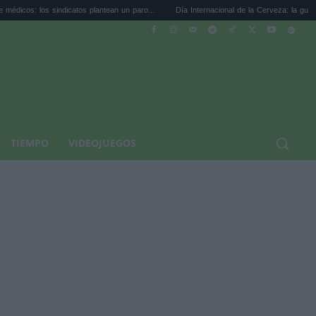
ndicatos plantean un paro...
Día Internacional de la Cerveza: la guía para coci...
TIEMPO
VIDEOJUEGOS