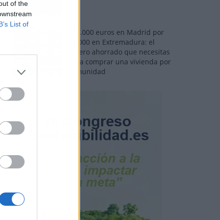
out of the
 downstream
B’s List of
110.000 euros en Madrid por
31.000 en Extremadura: el
dinero ahorrado que necesitas
para comprar una vivienda por
comunidad