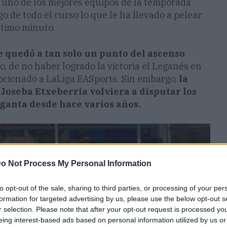
 uno de los mejores equipos de la temporada
 de todo el curso lo que le ha llevado a pelear
ltimo minuto.
se quedó a tan solo un punto del ascenso
, de no haber logrado la victoria el Leganés en
mocionado a LaLiga EASports. Sin embargo,
la
 Joseba Etxeberria volviera a disputar los
aganta desde hace varios años.
o Not Process My Personal Information
to opt-out of the sale, sharing to third parties, or processing of your per
formation for targeted advertising by us, please use the below opt-out s
r selection. Please note that after your opt-out request is processed y
eing interest-based ads based on personal information utilized by us or