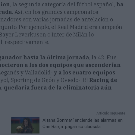
tion
, la segunda categoría del fútbol español,
ha
orada
. Así, en los grandes campeonatos
nadores con varias jornadas de antelación o
njunto. Por ejemplo, el Real Madrid era campeón
Bayer Leverkusen o Inter de Milán lo
al, respectivamente.
ganador hasta la última jornada
, la 42. Fue
nocieron a los dos equipos que ascenderían
eganés y Valladolid-
y a los cuatro equipos
yol, Sporting de Gijón y Oviedo-. El
Racing de
a,
quedaría fuera de la eliminatoria aún
Artículo siguiente
Aitana Bonmatí enciende las alarmas en
Can Barça: pagan su cláusula