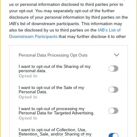
us or personal information disclosed to third parties prior to
your opt-out. You may separately opt-out of the further
De qué se encarga
disclosure of your personal information by third parties on the
FarmaciaMarket.es
IAB’s list of downstream participants. This information may
also be disclosed by us to third parties on the
IAB’s List of
La farmacia se encarga de, o tiene como misión,
Downstream Participants
that may further disclose it to other
proporcionar una experiencia de compra
third parties.
cómoda, segura y accesible a través de una
Personal Data Processing Opt Outs
plataforma diseñada para ser fácil de usar.
I want to opt-out of the Sharing of my
personal data.
Esta misión se enfoca en brindar a los clientes
Opted In
la comodidad de realizar sus compras en línea.
De la misma manera, brinda al mismo tiempo la
I want to opt-out of the Sale of my
Personal Data.
seguridad de las transacciones
y la
Opted In
accesibilidad a través de métodos de pago
I want to opt-out of processing my
variados.
Personal Data for Targeted Advertising.
Opted In
La plataforma se esfuerza por ofrecer una
I want to opt-out of Collection, Use,
experiencia de compra que sea intuitiva y
Retention, Sale, and/or Sharing of my