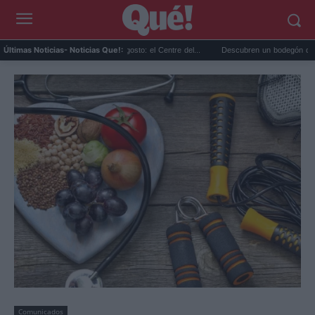
nes gratis en Valencia en agosto: el Centre del...
Descubren un bodegón de Clara Peet
Últimas Noticias
- Noticias Que!:
Comunicados