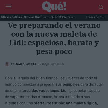
.
Sandokán temporada 2 ya es oficial: Netflix toma e...
El zasca de Cristina Cas
Últimas Noticias
- Noticias Que!:
Ve preparando el verano
con la nueva maleta de
Lidl: espaciosa, barata y
pesa poco
-
Por
Javier Pompilio
7 mayo, 2024 06:38
Con la llegada del buen tiempo, los viajeros de todo el
mundo comienzan a preparar sus
equipajes
para disfrutar
de unas
merecidas vacaciones
.
Lidl
, la popular cadena
de supermercados alemana, ha sorprendido a sus
clientes con una
oferta irresistible:
una
maleta rígida,