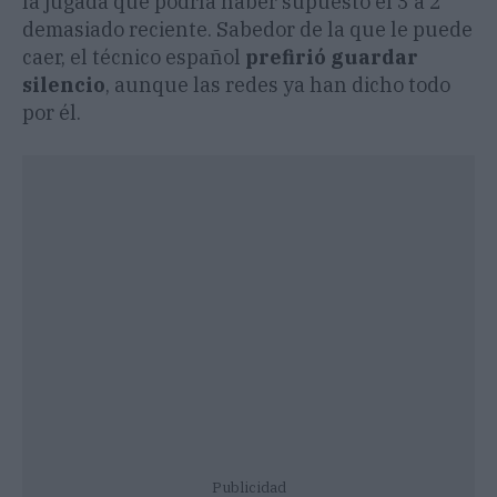
la jugada que podría haber supuesto el 3 a 2
demasiado reciente. Sabedor de la que le puede
caer, el técnico español
prefirió guardar
silencio
, aunque las redes ya han dicho todo
por él.
Publicidad