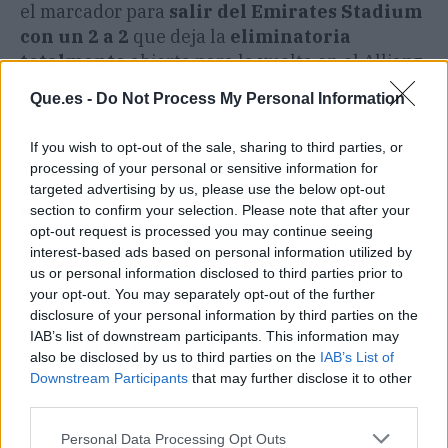
el marcador para
salir del Emirates Stadium
con un 2 a 2
que deja la
eliminatoria
totalmente
abierta para la vuelta en el Allianz
Arena. El resultado podría haber sido distinto
Que.es -
Do Not Process My Personal Information
de funcionar bien el VAR.
If you wish to opt-out of the sale, sharing to third parties, or
processing of your personal or sensitive information for
Artículo anterior
Artículo siguiente
targeted advertising by us, please use the below opt-out
Los ingresos
Le Normand a un paso
section to confirm your selection. Please note that after your
comerciales de los
del Atlético: la condición
opt-out request is processed you may continue seeing
clubes de LALIGA se
final
interest-based ads based on personal information utilized by
incrementan un 23% en
us or personal information disclosed to third parties prior to
la última temporada
your opt-out. You may separately opt-out of the further
disclosure of your personal information by third parties on the
IAB’s list of downstream participants. This information may
also be disclosed by us to third parties on the
IAB’s List of
Downstream Participants
that may further disclose it to other
third parties.
Personal Data Processing Opt Outs