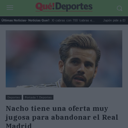
Galápagos eliminó 140.000 cabras con 700 'cabras e...
Japón pide a EEUU que d
Últimas Noticias
- Noticias Que!:
Deportes
Portada 1 Deportes
Nacho tiene una oferta muy
jugosa para abandonar el Real
Madrid