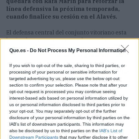
quedará con Rafa Marín para reforzar la
línea defensiva la próxima temporada,
cuando finalice su cesión en el Alavés.
El defensa central del conjunto vitoriano esta
haciendo una gran temporada en Primera
División, jugando de titular a las órdenes de
Que.es -
Do Not Process My Personal Information
Luis García Plaza.
Incluso el zaguero sonó el
pasado mercado de invierno para volver
If you wish to opt-out of the sale, sharing to third parties, or
antes de completar su cesión con el equipo
processing of your personal or sensitive information for
vasco
, ya que Ancelotti se encontró sin
targeted advertising by us, please use the below opt-out
section to confirm your selection. Please note that after your
defensas disponibles tras el parón navideño.
opt-out request is processed you may continue seeing
interest-based ads based on personal information utilized by
us or personal information disclosed to third parties prior to
Artículo anterior
Artículo siguiente
your opt-out. You may separately opt-out of the further
Sustituto de Bartra en el
El Betis manda un
disclosure of your personal information by third parties on the
Betis es un gigante de
mensaje demoledor a
IAB’s list of downstream participants. This information may
casi 2 metros
Dani Ceballos
also be disclosed by us to third parties on the
IAB’s List of
Downstream Participants
that may further disclose it to other