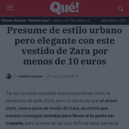
Galápagos eliminó 140.000 cabras con 700 'cabras e...
Japón pide a EEUU que d
Últimas Noticias
- Noticias Que!:
Presume de estilo urbano
pero elegante con este
vestido de Zara por
menos de 10 euros
-
Por
Florian Salazar
27 marzo, 2024 06:13
Tal vez la moda coquette busca imponerse como la
tendencia de este 2024, pero lo cierto es que
el
street
style,
nunca pasa de moda. En Zara, es cierto que
puedes conseguir
prendas para llevar si te gusta ser
coqueta
,
pero si eres de las que disfruta estar perfecta