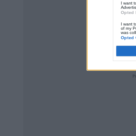
I want 
Advertis
Opted 
I want t
of my P
was col
Opted 
P