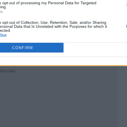
to opt-out of processing my Personal Data for Targeted
ing.
In
o opt-out of Collection, Use, Retention, Sale, and/or Sharing
ersonal Data that Is Unrelated with the Purposes for which it
lected.
Out
CONFIRM
ublicidad