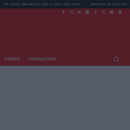
es por calor en junio: USO denun...
Reestreno de Harry Potter: la piedra filosofal vue
TIEMPO
VIDEOJUEGOS