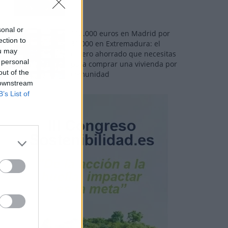
sonal or
110.000 euros en Madrid por
ection to
31.000 en Extremadura: el
ou may
dinero ahorrado que necesitas
 personal
para comprar una vivienda por
out of the
comunidad
 downstream
B’s List of