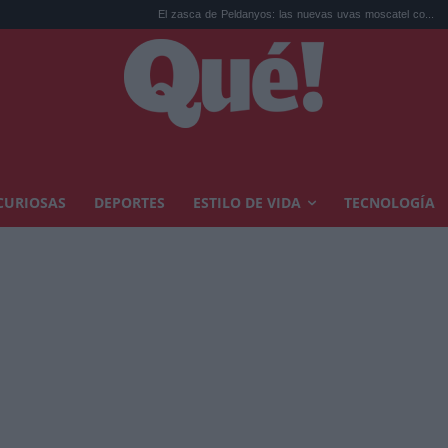
El zasca de Peldanyos: las nuevas uvas moscatel co...
65 muertes laboral
CURIOSAS
DEPORTES
ESTILO DE VIDA
TECNOLOGÍA