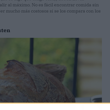
alir al máximo. No es fácil encontrar comida sin
ser mucho más costosos si se los compara con los
uten