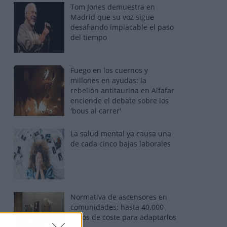
Tom Jones demuestra en
Madrid que su voz sigue
desafiando implacable el paso
del tiempo
Fuego en los cuernos y
millones en ayudas: la
rebelión antitaurina en Alfafar
enciende el debate sobre los
'bous al carrer'
La salud mental ya causa una
de cada cinco bajas laborales
Normativa de ascensores en
comunidades: hasta 40.000
euros de coste para adaptarlos