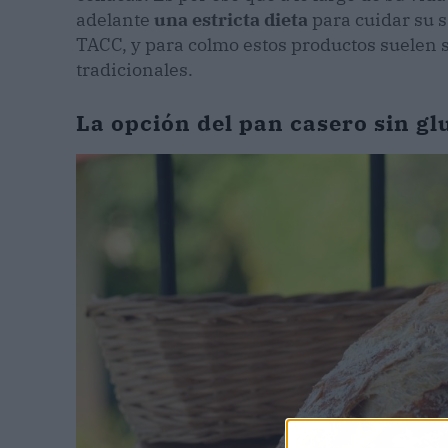
adelante
una estricta dieta
para cuidar su s
TACC, y para colmo estos productos suelen 
tradicionales.
La opción del pan casero sin gl