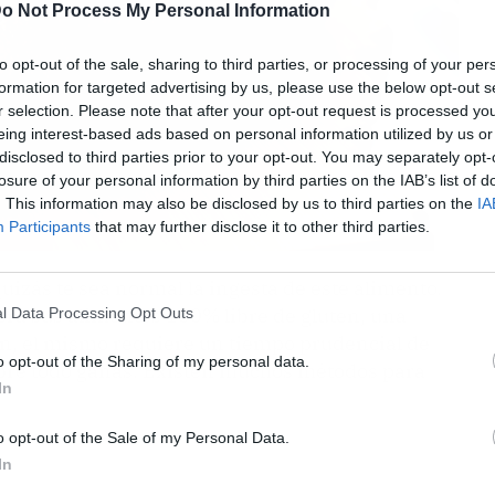
o Not Process My Personal Information
to opt-out of the sale, sharing to third parties, or processing of your per
formation for targeted advertising by us, please use the below opt-out s
r selection. Please note that after your opt-out request is processed y
eing interest-based ads based on personal information utilized by us or
disclosed to third parties prior to your opt-out. You may separately opt-
losure of your personal information by third parties on the IAB’s list of
. This information may also be disclosed by us to third parties on the
IA
Participants
that may further disclose it to other third parties.
quizás te sea normal la ingesta de este alimento.
ora sus alimentos 100% libre de gluten, una
l Data Processing Opt Outs
pan, el mismo requiere un tiempo prudencial de
o opt-out of the Sharing of my personal data.
obre todo ganas. Existen muchos métodos para
In
o opt-out of the Sale of my Personal Data.
In