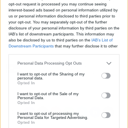
Cada vez más personas buscan alternativas a
opt-out request is processed you may continue seeing
las viviendas tradicionales y es por ello que
las
interest-based ads based on personal information utilized by
Tiny House sobre ruedas de Noma, se perfilan
us or personal information disclosed to third parties prior to
como una opción atractiva para aquellos que
your opt-out. You may separately opt-out of the further
disclosure of your personal information by third parties on the
desean explorar el mundo viviendo en su
IAB’s list of downstream participants. This information may
propio hogar
. Sin duda, el movimiento
Tiny
ha
also be disclosed by us to third parties on the
IAB’s List of
llegado para quedarse.
Downstream Participants
that may further disclose it to other
third parties.
Artículo anterior
Artículo siguiente
Personal Data Processing Opt Outs
Golf digitalizado,
Mastermind; espacio
Joaquín Molpeceres
para eventos
I want to opt-out of the Sharing of my
personal data.
presidente de el Encín
corporativos en Madrid
Opted In
Golf Hotel en la Era de
las Aplicaciones
I want to opt-out of the Sale of my
Personal Data.
Opted In
I want to opt-out of processing my
Personal Data for Targeted Advertising.
Opted In