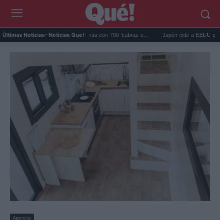
ápagos eliminó 140.000 cabras con 700 'cabras e...
Japón pide a EEUU que deje de
Últimas Noticias
- Noticias Que!:
Agencia