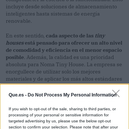
incluye desde soluciones de almacenamiento
inteligentes hasta sistemas de energía
renovable.
En este sentido,
cada aspecto de las
tiny
houses
está pensado para ofrecer un alto nivel
de comodidad y eficiencia en el menor espacio
posible
.
Además, la calidad es una prioridad
absoluta para Noma Tiny House. La empresa se
enorgullece de utilizar solo los mejores
materiales y de aplicar los más altos estándares
de construcción en cada uno de sus proyectos.
Este enfoque garantiza que cada
Tiny House
no
Que.es -
Do Not Process My Personal Information
solo sea un lugar acogedor y confortable para
vivir, sino también un espacio seguro y
If you wish to opt-out of the sale, sharing to third parties, or
duradero.
processing of your personal or sensitive information for
targeted advertising by us, please use the below opt-out
section to confirm your selection. Please note that after your