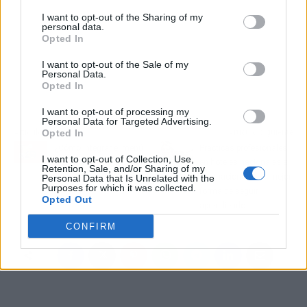
I want to opt-out of the Sharing of my
personal data.
Opted In
I want to opt-out of the Sale of my
Personal Data.
Opted In
I want to opt-out of processing my
Personal Data for Targeted Advertising.
Artículo anterior
Artículo siguiente
Opted In
¿Cómo integrar el menú
Prácticas profesionales
I want to opt-out of Collection, Use,
digital de d’menu en
en hoteles nacionales e
Retention, Sale, and/or Sharing of my
Google Analitycs?
internacionales, la mejor
Personal Data that Is Unrelated with the
Purposes for which it was collected.
forma de seguir
Opted Out
aprendiendo
CONFIRM