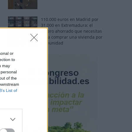
110.000 euros en Madrid por
31.000 en Extremadura: el
dinero ahorrado que necesitas
para comprar una vivienda por
comunidad
sonal or
ection to
ou may
 personal
out of the
 downstream
B’s List of