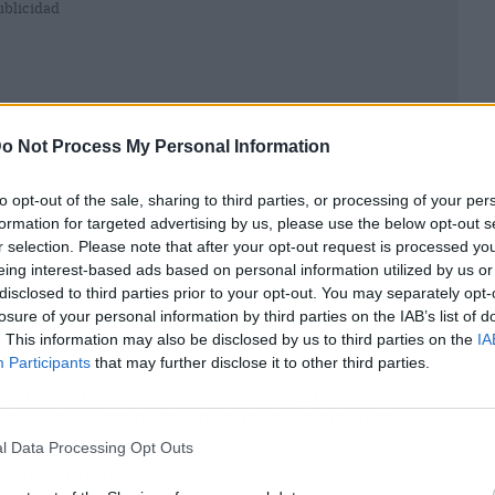
ublicidad
o Not Process My Personal Information
to opt-out of the sale, sharing to third parties, or processing of your per
formation for targeted advertising by us, please use the below opt-out s
r selection. Please note that after your opt-out request is processed y
eing interest-based ads based on personal information utilized by us or
disclosed to third parties prior to your opt-out. You may separately opt-
losure of your personal information by third parties on the IAB’s list of
. This information may also be disclosed by us to third parties on the
IA
soluciones avanzadas para procesar, analizar,
Participants
that may further disclose it to other third parties.
y vídeo en diversos sectores. Su producto
gestión de contenidos multimedia para empresas
stión de contenidos de vídeo eficientemente en
l Data Processing Opt Outs
ayuntamientos y empresas en las que estos