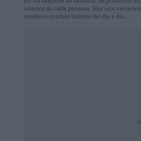
En los cambios de estación, se producen un
interior de cada persona. Hay una variación 
cambian muchos hábitos del día a día…
P