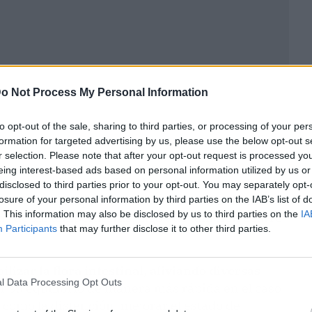
o Not Process My Personal Information
to opt-out of the sale, sharing to third parties, or processing of your per
formation for targeted advertising by us, please use the below opt-out s
r selection. Please note that after your opt-out request is processed y
eing interest-based ads based on personal information utilized by us or
 la
microbiota
, a la
flora intestinal
y, por ello, al
disclosed to third parties prior to your opt-out. You may separately opt-
brio. Por ejemplo, de verano a otoño, el estrés de
losure of your personal information by third parties on the IAB’s list of
. This information may also be disclosed by us to third parties on the
IA
das de las temperaturas, algo que también ocurre
Participants
that may further disclose it to other third parties.
lizar la flora intestinal, aliviando diversas
l Data Processing Opt Outs
er su equilibrio de manera más rápida en el caso
como la distención, mejorar el estado de