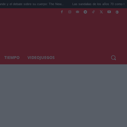
 sobre su cuerpo: The New...
Las sandalias de los años 70 como tendencia: cómo ..
TIEMPO
VIDEOJUEGOS