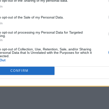
o opt-out of the Sharing of my personal data.
tamientos con antibióticos, ya que el sistema
In
o opt-out of the Sale of my Personal Data.
In
to opt-out of processing my Personal Data for Targeted
ercado, Naturflora de Naturtierra es un caso
ing.
In
o opt-out of Collection, Use, Retention, Sale, and/or Sharing
nto alimenticio elaborado a base de
ersonal Data that Is Unrelated with the Purposes for which it
lected.
ene 37 mil millones de microorganismos por
Out
cas.
CONFIRM
bióticos, con muchos estudios que avalan su