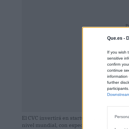
P
Que.es -
D
If you wish 
sensitive in
confirm you
continue se
information 
further disc
participants
Downstream 
Persona
El CVC invertirá en startups capaces de revo
nivel mundial, con especial foco en Estados