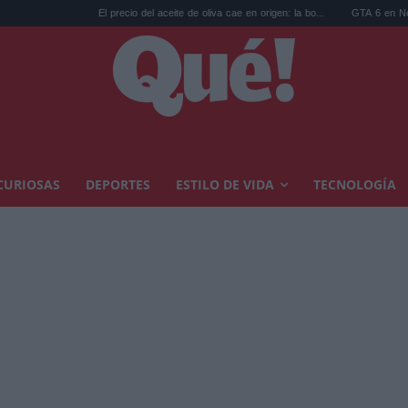
El precio del aceite de oliva cae en origen: la bo...
GTA 6 en Netflix: las reserv
CURIOSAS
DEPORTES
ESTILO DE VIDA
TECNOLOGÍA