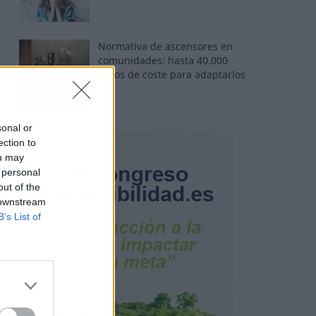
Normativa de ascensores en
comunidades: hasta 40.000
euros de coste para adaptarlos
sonal or
ection to
ou may
 personal
out of the
 downstream
B’s List of