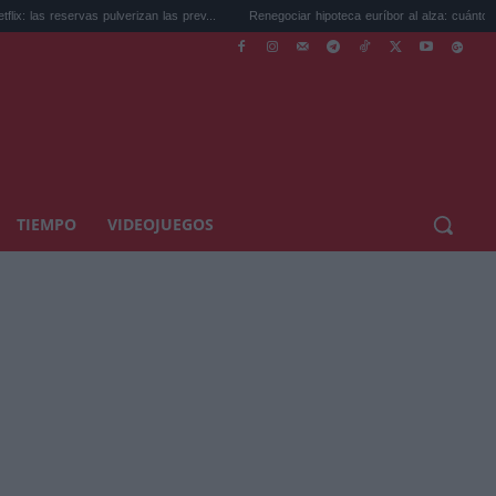
as pulverizan las prev...
Renegociar hipoteca euríbor al alza: cuánto puedes...
TIEMPO
VIDEOJUEGOS