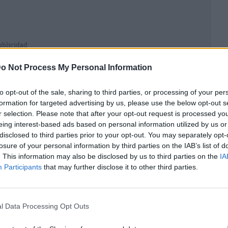
ublicidad
o Not Process My Personal Information
to opt-out of the sale, sharing to third parties, or processing of your per
formation for targeted advertising by us, please use the below opt-out s
r selection. Please note that after your opt-out request is processed y
eing interest-based ads based on personal information utilized by us or
disclosed to third parties prior to your opt-out. You may separately opt-
losure of your personal information by third parties on the IAB’s list of
. This information may also be disclosed by us to third parties on the
IA
Participants
that may further disclose it to other third parties.
l Data Processing Opt Outs
lucionar el sector, a través de sus propuestas a
 Unidos y Europa. En una primera fase, que se