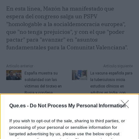
En esta línea, Mazón ha manifestado que
espera del congreso salga un PSPV
"homologable a la socialdemocracia europea",
que "no tenga prejuicios", y con el que "poder
pactar" para "avanzar" en "asuntos
fundamentales para la Comunitat Valenciana".
Artículo anterior
Artículo siguiente
España muestra su
La vacuna española para
solidaridad con las
la tuberculosis inicia
víctimas del tiroteo en
estudios clínicos en
Rusia y condena
adultos en India, con
"cualquier forma de
tutela de la gallega
Que.es -
Do Not Process My Personal Information
violencia"
Biofabri
If you wish to opt-out of the sale, sharing to third parties, or
processing of your personal or sensitive information for
targeted advertising by us, please use the below opt-out