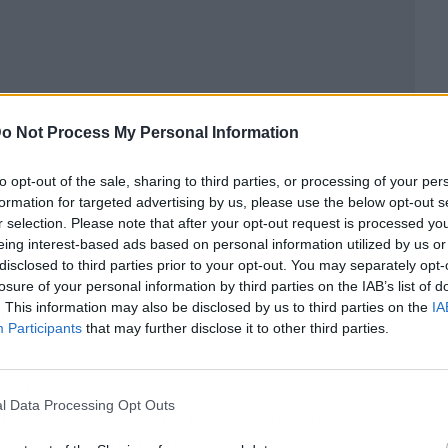
o Not Process My Personal Information
to opt-out of the sale, sharing to third parties, or processing of your per
formation for targeted advertising by us, please use the below opt-out s
r selection. Please note that after your opt-out request is processed y
eing interest-based ads based on personal information utilized by us or
démica que abarca áreas cruciales como diseño
disclosed to third parties prior to your opt-out. You may separately opt-
I y creatividad publicitaria, creadas para dotar a
losure of your personal information by third parties on the IAB’s list of
. This information may also be disclosed by us to third parties on the
IA
mientas necesarias para sobresalir en el
Participants
that may further disclose it to other third parties.
onocimientos, sus programas están
l Data Processing Opt Outs
izar que cada alumno no solo comprenda los
apaz de implementarlos en proyectos reales,