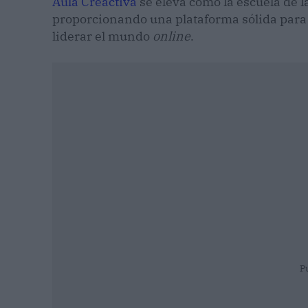
Aula Creactiva
se eleva como la escuela de 
proporcionando una plataforma sólida para e
liderar el mundo
online
.
P