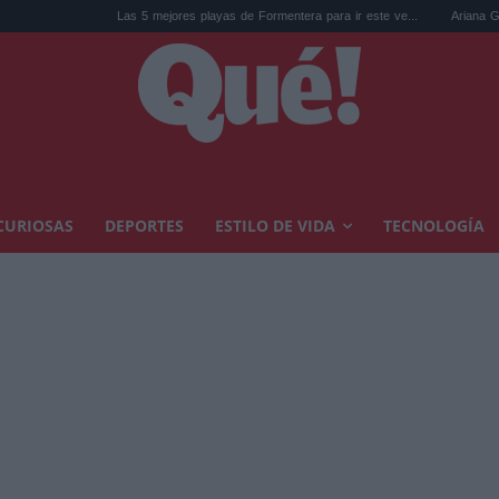
Las 5 mejores playas de Formentera para ir este ve...
Ariana Grande y el deba
CURIOSAS
DEPORTES
ESTILO DE VIDA
TECNOLOGÍA