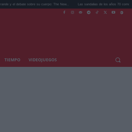
te sobre su cuerpo: The New...
Las sandalias de los años 70 como tendencia: cómo .
TIEMPO
VIDEOJUEGOS