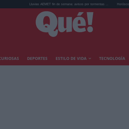
Lluvias AEMET fin de semana: avisos por tormentas ...
Horóscopo de Leo hoy, vi
CURIOSAS
DEPORTES
ESTILO DE VIDA
TECNOLOGÍA