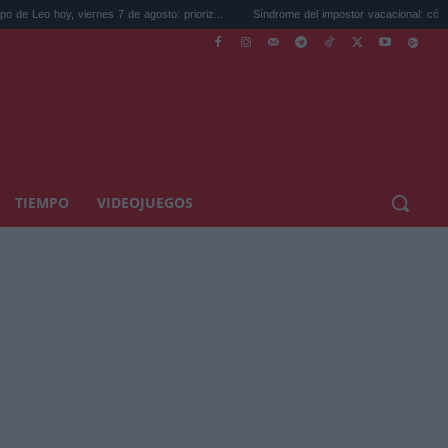
ernes 7 de agosto: prioriz...
Síndrome del impostor vacacional: cómo dejar de se...
TIEMPO
VIDEOJUEGOS