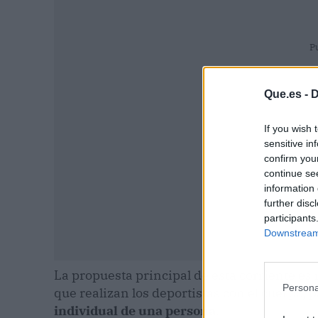
P
Que.es -
D
If you wish 
sensitive in
confirm you
continue se
information 
further disc
participants
Downstream 
La propuesta principal de esta corriente es 
Persona
que realizan los deportistas con el cuerpo, 
individual de una persona
.