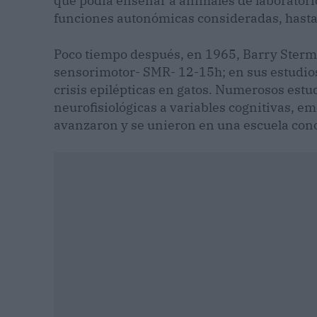
que podía enseñar a animales de laboratorio,
funciones autonómicas consideradas, hasta
Poco tiempo después, en 1965, Barry Ster
sensorimotor- SMR- 12-15h; en sus estudios
crisis epilépticas en gatos. Numerosos estu
neurofisiológicas a variables cognitivas, em
avanzaron y se unieron en una escuela co