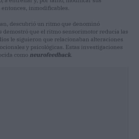
 a entrenar y, por tanto, modificar sus
 entonces, inmodificables.
man, descubrió un ritmo que denominó
 demostró que el ritmo sensorimotor reducía las
dios le siguieron que relacionaban alteraciones
ocionales y psicológicas. Estas investigaciones
nocida como
neurofeedback
.