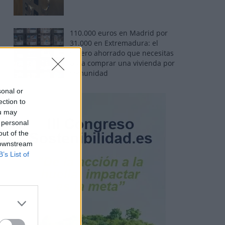
110.000 euros en Madrid por
31.000 en Extremadura: el
dinero ahorrado que necesitas
para comprar una vivienda por
comunidad
sonal or
ection to
ou may
 personal
out of the
 downstream
B’s List of