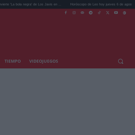
 negra' de Los Javis en ...
Horóscopo de Leo hoy jueves 6 de agosto: tu intuic...
TIEMPO
VIDEOJUEGOS