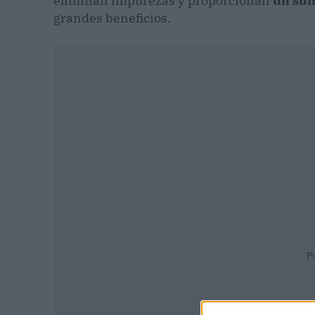
eliminan impurezas y proporcionan
un sumi
grandes beneficios.
P