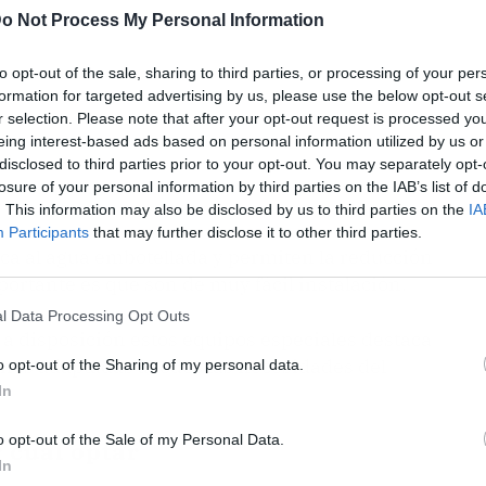
o Not Process My Personal Information
to opt-out of the sale, sharing to third parties, or processing of your per
formation for targeted advertising by us, please use the below opt-out s
r selection. Please note that after your opt-out request is processed y
eing interest-based ads based on personal information utilized by us or
disclosed to third parties prior to your opt-out. You may separately opt-
losure of your personal information by third parties on the IAB’s list of
. This information may also be disclosed by us to third parties on the
IA
Participants
that may further disclose it to other third parties.
ica al agua embotellada y permiten la reducción
ortante es que son de muy fácil instalación.
l Data Processing Opt Outs
a disposición estos equipos especiales destaca
iones adaptadas a todos las necesidades del
o opt-out of the Sharing of my personal data.
In
o opt-out of the Sale of my Personal Data.
 cuál optar
In