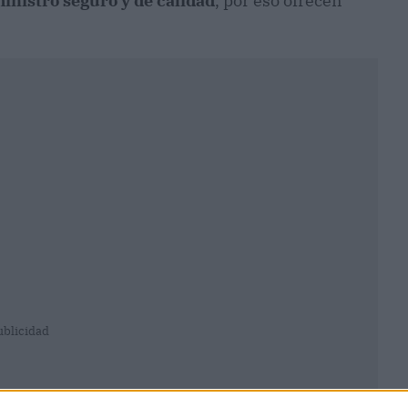
nistro seguro y de calidad
, por eso ofrecen
ublicidad