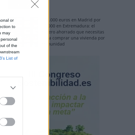
110.000 euros en Madrid por
sonal or
31.000 en Extremadura: el
ection to
dinero ahorrado que necesitas
ou may
para comprar una vivienda por
 personal
comunidad
out of the
 downstream
B’s List of