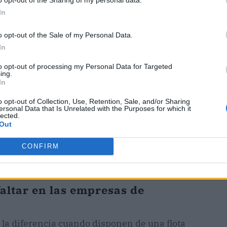
In
ublicidad
o opt-out of the Sale of my Personal Data.
In
to opt-out of processing my Personal Data for Targeted
ing.
In
o opt-out of Collection, Use, Retention, Sale, and/or Sharing
ersonal Data that Is Unrelated with the Purposes for which it
lected.
Out
CONFIRM
altar en las empresas de
la diferencia cuando disponen de una flota