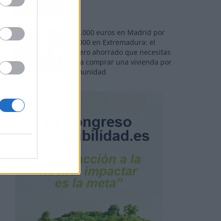
110.000 euros en Madrid por
31.000 en Extremadura: el
dinero ahorrado que necesitas
para comprar una vivienda por
comunidad