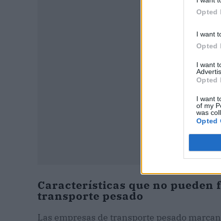
Opted 
P
I want t
Opted 
I want 
Advertis
Opted 
I want t
of my P
was col
Opted 
Características que no pueden f
transporte pesado
Las empresas de transporte pesado marcan 