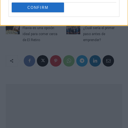
CONFIRM
Artículo anterior
Artículo siguiente
Flavia es una opción
¿Cuál sería el primer
ideal para comer cerca
paso antes de
de El Retiro
emprender?