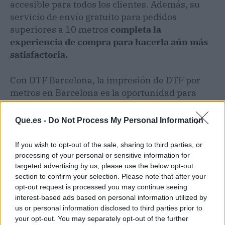
accesible para todos los clientes. Además, su
servicio de envío gratuito para pedidos
superiores a 10 metros
completa la
experiencia de compra para hacerla aún más
satisfactoria.
Con DTF Barcelona, la impresión de DTF por
metros en Barcelona es la oportunidad para
crear prendas personalizadas, regalos
empresariales,
souvenirs
y obsequios para
Que.es -
Do Not Process My Personal Information
ocasiones especiales en tiempo récord y con
resultados que superan las expectativas.
If you wish to opt-out of the sale, sharing to third parties, or
processing of your personal or sensitive information for
targeted advertising by us, please use the below opt-out
section to confirm your selection. Please note that after your
opt-out request is processed you may continue seeing
interest-based ads based on personal information utilized by
us or personal information disclosed to third parties prior to
your opt-out. You may separately opt-out of the further