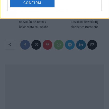
CONFIRM
Artículo anterior
Artículo siguiente
La plataforma de WOSTI
Actitud Mediterránea
2020 SL, una guía en
pone a disposición
televisión del tenis y
servicios de wedding
baloncesto en España
planner en Barcelona