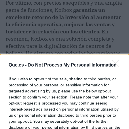
Por último, con precios asequibles y una amplia
gama de funciones, Koibox
garantiza un
excelente retorno de la inversión al aumentar
la eficiencia operativa, mejorar las ventas y
fortalecer la relación con los clientes.
En
resumen, Koibox es una solución completa y
efectiva para la digitalización de centros de
belleza. Un sistema con todas las herramientas
necesarias para optimizar la gestión y llevar el
Que.es -
Do Not Process My Personal Information
negocio al siguiente nivel en la era digital.
If you wish to opt-out of the sale, sharing to third parties, or
processing of your personal or sensitive information for
targeted advertising by us, please use the below opt-out
section to confirm your selection. Please note that after your
opt-out request is processed you may continue seeing
interest-based ads based on personal information utilized by
us or personal information disclosed to third parties prior to
your opt-out. You may separately opt-out of the further
disclosure of your personal information by third parties on the