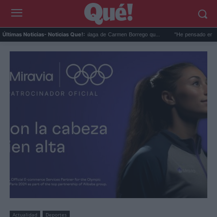
La foto en la playa de Málaga de Carmen Borrego qu...
"He pensado en Franco":
Últimas Noticias
- Noticias Que!:
Actualidad
Deportes