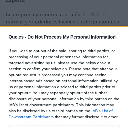
La empresa ya cuenta con más de 12.000
marcas y vendedores locales e internacionales
que se han unido a la plataforma, incluyendo
marcas españolas locales lideradas por jóvenes
Que.es -
Do Not Process My Personal Information
emprendedores, que conseguirán una gran
visibilidad gracias al patrocinio de uno de los
If you wish to opt-out of the sale, sharing to third parties, or
eventos más globales del mundo.
processing of your personal or sensitive information for
targeted advertising by us, please use the below opt-out
section to confirm your selection. Please note that after your
Artículo anterior
Artículo siguiente
opt-out request is processed you may continue seeing
interest-based ads based on personal information utilized by
Sanidad está dando "los
El fichaje que pide Javier
us or personal information disclosed to third parties prior to
últimos pasos" en su
Aguirre al Mallorca si
your opt-out. You may separately opt-out of the further
anteproyecto de la ley
gana la Copa del Rey
disclosure of your personal information by third parties on the
para proteger a los
IAB’s list of downstream participants. This information may
menores del alcohol
also be disclosed by us to third parties on the
IAB’s List of
Downstream Participants
that may further disclose it to other
third parties.