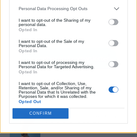
Personal Data Processing Opt Outs
I want to opt-out of the Sharing of my
personal data.
Opted In
I want to opt-out of the Sale of my
Personal Data.
Opted In
I want to opt-out of processing my
Personal Data for Targeted Advertising.
Opted In
I want to opt-out of Collection, Use,
Retention, Sale, and/or Sharing of my
Personal Data that Is Unrelated with the
Purposes for which it was collected.
Los más vistos
Opted Out
CONFIRM
Los 7 mejores discos de Bad Bunny,
ordenados de mejor a peor