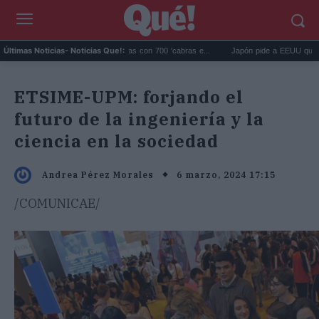
agos eliminó 140.000 cabras con 700 'cabras e...
Japón pide a EEUU que deje de us
Últimas Noticias
- Noticias Que!:
ETSIME-UPM: forjando el
futuro de la ingeniería y la
ciencia en la sociedad
6 marzo, 2024 17:15
Andrea Pérez Morales
/COMUNICAE/