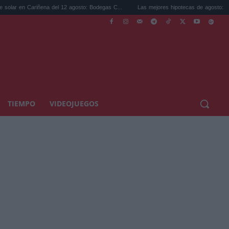
ena del 12 agosto: Bodegas C...
Las mejores hipotecas de agosto: el TAE más compet
TIEMPO
VIDEOJUEGOS