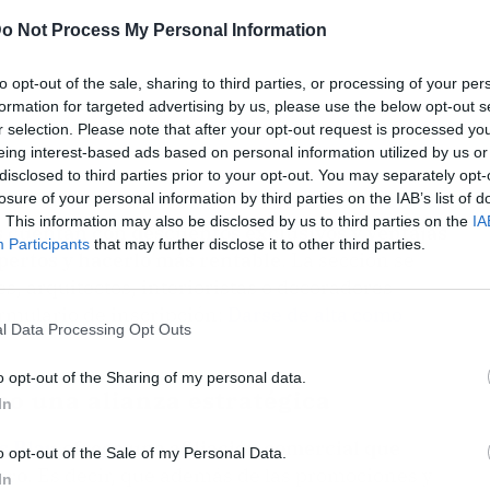
o Not Process My Personal Information
to opt-out of the sale, sharing to third parties, or processing of your per
formation for targeted advertising by us, please use the below opt-out s
r selection. Please note that after your opt-out request is processed y
eing interest-based ads based on personal information utilized by us or
disclosed to third parties prior to your opt-out. You may separately opt-
losure of your personal information by third parties on the IAB’s list of
. This information may also be disclosed by us to third parties on the
IA
s cuentan con descuentos exclusivos y ventajas
Participants
that may further disclose it to other third parties.
xpertos y hacerlo más rentable
. La sección se
, arquitectos, interioristas o decoradores
ormulario de inscripción:
Darse de alta como
l Data Processing Opt Outs
o opt-out of the Sharing of my personal data.
mo una alianza estratégica
In
s Blau
ofrece una afiliación comercial que
o opt-out of the Sale of my Personal Data.
pro
. Es decir, que además de las promociones y
In