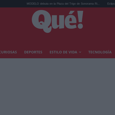
MODELO debuta en la Plaza del Trigo de Sonorama Ri...
Eclipse solar en Cariñ
CURIOSAS
DEPORTES
ESTILO DE VIDA
TECNOLOGÍA