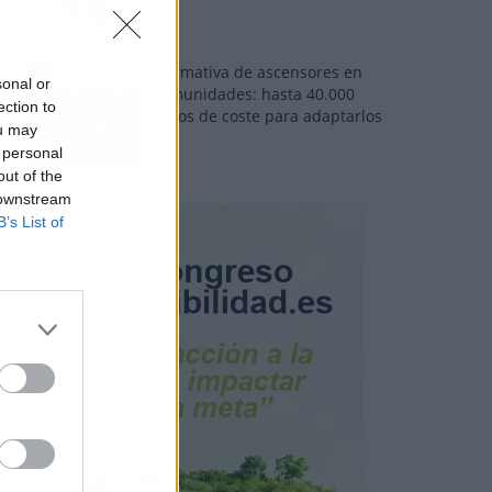
Normativa de ascensores en
sonal or
comunidades: hasta 40.000
ection to
euros de coste para adaptarlos
ou may
 personal
out of the
 downstream
B’s List of