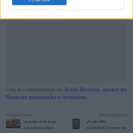
CONFIRM
Con la colaboración de
Jesús Barreña
,
asesor de
finanzas personales e inversión
.
Artículo anterior
Artículo siguiente
La receta de la arepa
¿Puede ARH
colombiana rellena
ECONOMIST mejorar los