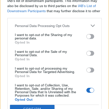
IAB’s list of downstream participants. This information may
Aquellos que estén interesados en contratar a
also be disclosed by us to third parties on the
IAB’s List of
un asesor de inversiones, es recomendable que
Downstream Participants
that may further disclose it to other
soliciten referencias y comparen los servicios y
third parties.
tarifas de diferentes asesores.
Personal Data Processing Opt Outs
I want to opt-out of the Sharing of my
personal data.
Opted In
I want to opt-out of the Sale of my
Personal Data.
Opted In
I want to opt-out of processing my
Personal Data for Targeted Advertising.
Opted In
I want to opt-out of Collection, Use,
Retention, Sale, and/or Sharing of my
Personal Data that Is Unrelated with the
Purposes for which it was collected.
Opted Out
Publicidad