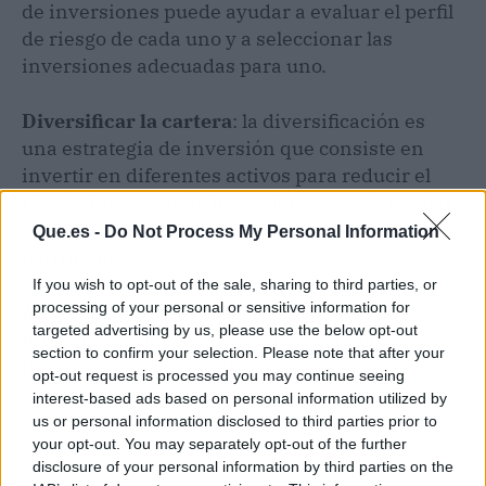
de inversiones puede ayudar a evaluar el perfil
de riesgo de cada uno y a seleccionar las
inversiones adecuadas para uno.
Diversificar la cartera
: la diversificación es
una estrategia de inversión que consiste en
invertir en diferentes activos para reducir el
riesgo. Un asesor de inversiones puede ayudar
a diversificar la cartera para proteger el
Que.es -
Do Not Process My Personal Information
patrimonio.
If you wish to opt-out of the sale, sharing to third parties, or
processing of your personal or sensitive information for
Ahorrar tiempo y esfuerzo
: un asesor de
targeted advertising by us, please use the below opt-out
inversiones puede encargarse de realizar la
section to confirm your selection. Please note that after your
investigación y el análisis necesarios para
opt-out request is processed you may continue seeing
tomar decisiones de inversión acertadas. Esto
interest-based ads based on personal information utilized by
permitirá ahorrar tiempo y esfuerzo, y
us or personal information disclosed to third parties prior to
centrarse en otras áreas de la vida.
your opt-out. You may separately opt-out of the further
disclosure of your personal information by third parties on the