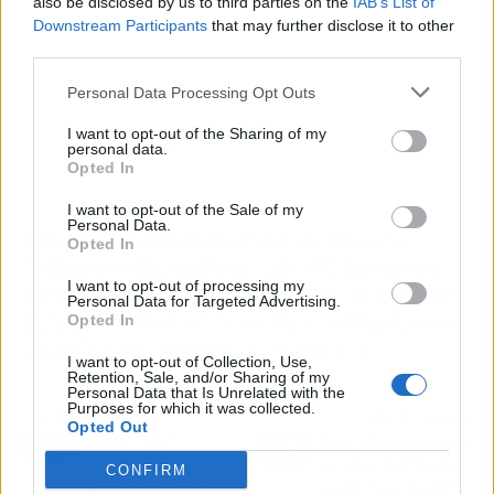
also be disclosed by us to third parties on the
IAB’s List of
Downstream Participants
that may further disclose it to other
third parties.
Personal Data Processing Opt Outs
I want to opt-out of the Sharing of my
personal data.
Opted In
I want to opt-out of the Sale of my
Personal Data.
DELANTERAS:
Alexia Putellas, Mariona
Opted In
Caldentey y Salma Paralluelo (FC Barcelona),
I want to opt-out of processing my
Athenea del Castillo (Real Madrid), Eva Navarro
Personal Data for Targeted Advertising.
(Atlético de Madrid), Lucía García (Manchester
Opted In
United) y Alba Redondo (Levante UD).
I want to opt-out of Collection, Use,
Retention, Sale, and/or Sharing of my
Personal Data that Is Unrelated with the
Purposes for which it was collected.
Artículo anterior
Artículo siguiente
Opted Out
Montse Tomé:
Kylian Mbappé comunica
"Confiamos en que
su salida del PSG este
CONFIRM
Alexia pueda estar"
verano, según medios