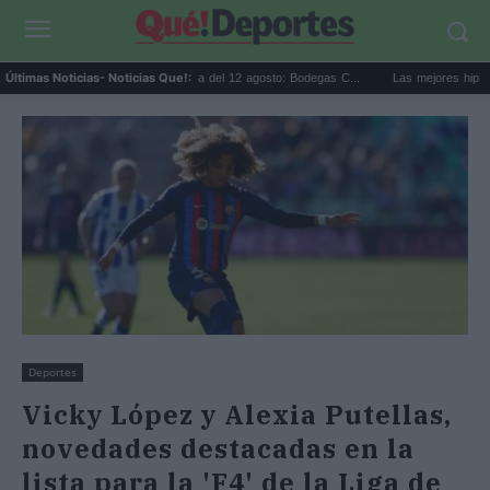
Eclipse solar en Cariñena del 12 agosto: Bodegas C...
Las mejores hipotecas de 
Últimas Noticias
- Noticias Que!:
Deportes
Vicky López y Alexia Putellas,
novedades destacadas en la
lista para la 'F4' de la Liga de