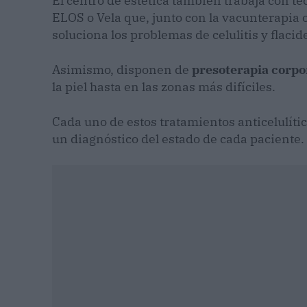
El centro de estética también trabaja con t
ELOS o Vela que, junto con la vacunterapia 
soluciona los problemas de celulitis y flacid
Asimismo, disponen de
presoterapia corpo
la piel hasta en las zonas más difíciles.
Cada uno de estos tratamientos anticelulíti
un diagnóstico del estado de cada paciente.