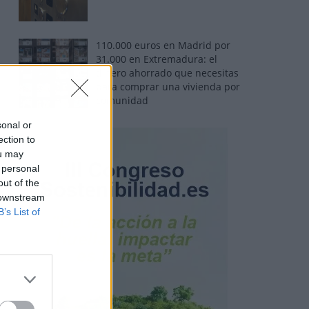
110.000 euros en Madrid por
31.000 en Extremadura: el
dinero ahorrado que necesitas
para comprar una vivienda por
comunidad
sonal or
ection to
ou may
 personal
out of the
 downstream
B’s List of