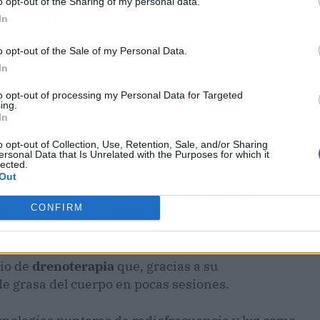
o opt-out of the Sharing of my personal data.
n Madrid
In
o de la estética, existen alternativas eficientes
o opt-out of the Sale of my Personal Data.
 y que consiguen romper las células grasas de la
In
or y frío.
to opt-out of processing my Personal Data for Targeted
ing.
In
azamiento y nutrición ubicado en Móstoles, en
técnicas corporales de vanguardia que mejoran
o opt-out of Collection, Use, Retention, Sale, and/or Sharing
ersonal Data that Is Unrelated with the Purposes for which it
ionar efectos secundarios.
lected.
Out
ología de ondas térmicas que estimula el
CONFIRM
asas sobrantes de un modo natural, aumentando
pio de
drenoterapia
que, gracias a su
de grasa del cuerpo en pocas sesiones.