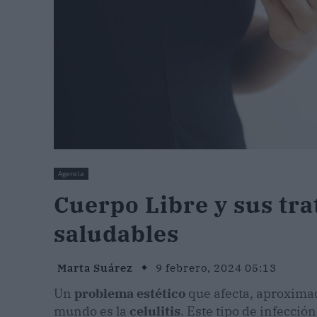
Agencia
Cuerpo Libre y sus tra
saludables
Marta Suárez
9 febrero, 2024 05:13
Un
problema estético
que afecta, aproximad
mundo es la
celulitis
. Este tipo de infecció