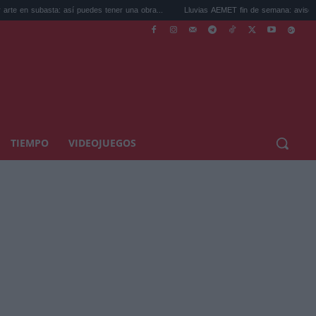
a: así puedes tener una obra...
Lluvias AEMET fin de semana: avisos por tormentas 
TIEMPO
VIDEOJUEGOS