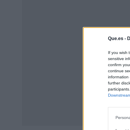
Que.es -
D
P
If you wish 
sensitive in
confirm you
continue se
information 
further disc
participants
Downstream 
Persona