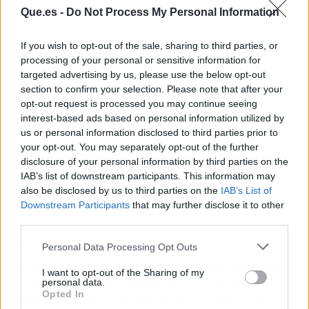
receta.
Que.es -
Do Not Process My Personal Information
La lasaña de verduras con salsa blanca es una
If you wish to opt-out of the sale, sharing to third parties, or
opción culinaria que combina lo mejor de dos
processing of your personal or sensitive information for
mundos: la nutrición de las verduras y la
targeted advertising by us, please use the below opt-out
section to confirm your selection. Please note that after your
cremosidad de la salsa blanca. Antes de entrar
opt-out request is processed you may continue seeing
en detalles sobre la receta,
es esencial destacar
interest-based ads based on personal information utilized by
la importancia de la preparación adecuada de
us or personal information disclosed to third parties prior to
los ingredientes
. Las verduras frescas y de
your opt-out. You may separately opt-out of the further
calidad son la base de este plato, por lo que se
disclosure of your personal information by third parties on the
IAB’s list of downstream participants. This information may
recomienda visitar un mercado local o tienda
also be disclosed by us to third parties on the
IAB’s List of
de productos orgánicos para obtener los
Downstream Participants
that may further disclose it to other
ingredientes más frescos.
third parties.
Una vez reunidos los ingredientes, la
Personal Data Processing Opt Outs
Thermomix se convierte en nuestra aliada en la
I want to opt-out of the Sharing of my
cocina. Esta versátil máquina, conocida por su
personal data.
Opted In
capacidad para simplificar tareas culinarias,