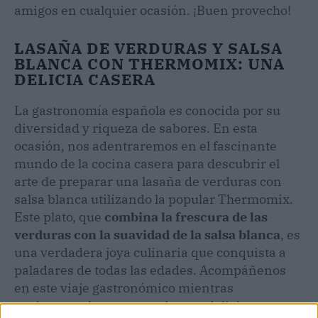
amigos en cualquier ocasión. ¡Buen provecho!
LASAÑA DE VERDURAS Y SALSA
BLANCA CON THERMOMIX: UNA
DELICIA CASERA
La gastronomía española es conocida por su
diversidad y riqueza de sabores. En esta
ocasión, nos adentraremos en el fascinante
mundo de la cocina casera para descubrir el
arte de preparar una lasaña de verduras con
salsa blanca utilizando la popular Thermomix.
Este plato, que
combina la frescura de las
verduras con la suavidad de la salsa blanca
, es
una verdadera joya culinaria que conquista a
paladares de todas las edades. Acompáñenos
en este viaje gastronómico mientras
exploramos los secretos de esta deliciosa