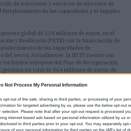
rollo de soluciones y servicios de alto valor de
l fortalecimiento de las capacidades y el impulso
upuesto global de 224 millones de euros, en el
ción y Resiliencia (PRTR) con la financiación de
fortalecimiento de las capacidades de
o del sector. Actualmente, la IECPI cuenta con
de los fondos europeos del Plan de Recuperación,
 gestiona un total de 564 millones de euros, de
lar las capacidades de ciberseguridad en el marco
a, y de los que ya se han adjudicado 346
o Not Process My Personal Information
signados a la iniciativa estratégica de Compra
to opt-out of the sale, sharing to third parties, or processing of your per
formation for targeted advertising by us, please use the below opt-out s
r selection. Please note that after your opt-out request is processed y
ica innovadora
eing interest-based ads based on personal information utilized by us or
enta con varias fases. En la primera de ellas,
disclosed to third parties prior to your opt-out. You may separately opt-
or, que es evaluado por una entidad de
losure of your personal information by third parties on the IAB’s list of