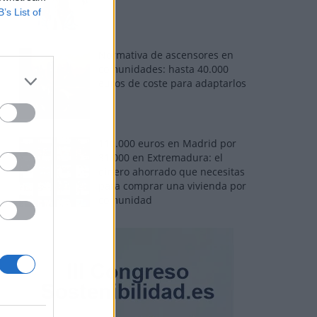
B’s List of
Normativa de ascensores en
comunidades: hasta 40.000
euros de coste para adaptarlos
110.000 euros en Madrid por
31.000 en Extremadura: el
dinero ahorrado que necesitas
para comprar una vivienda por
comunidad