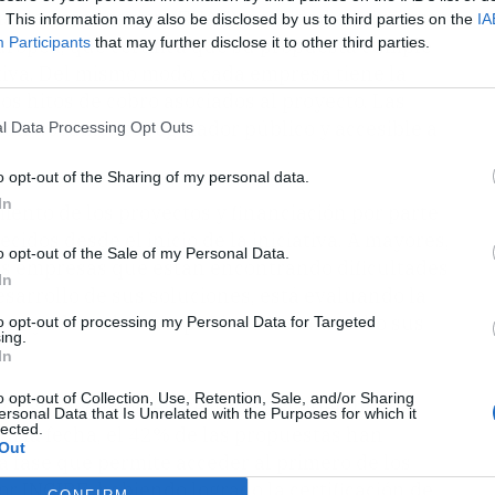
al de Acreditación (ENAC) o entidad equivalente
. This information may also be disclosed by us to third parties on the
IA
Participants
that may further disclose it to other third parties.
uropea, que certifica que su propuesta cumple
ativa. Del mismo modo, cada empresa tiene la
os hitos de cobro asociados al proyecto. Las
n un documento regulador público y accesible a
l Data Processing Opt Outs
o opt-out of the Sharing of my personal data.
In
miento de los proyectos y financiación por parte
cidos desde el inicio de la iniciativa. A mayores,
o opt-out of the Sale of my Personal Data.
nas empresas que están encontrando dificultades
In
esarrollo de sus soluciones, está evaluando la
 ayuden a las compañías a llevar a cabo sus
to opt-out of processing my Personal Data for Targeted
ing.
In
o opt-out of Collection, Use, Retention, Sale, and/or Sharing
iado su ejecución entre junio y septiembre de
ersonal Data that Is Unrelated with the Purposes for which it
lected.
ta la fecha, el 42% de las propuestas han
Out
a fase que permite acceder al primero de los
or INCIBE, habiendo logrado la certificación de