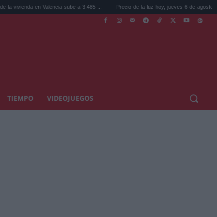
nda en Valencia sube a 3.485 ...
Precio de la luz hoy, jueves 6 de agosto: la hora ...
TIEMPO
VIDEOJUEGOS