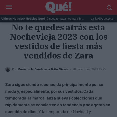
Trabajar en Noruega: 13.000 nuevas vacantes para h...
La NASA detecta una anom
Últimas Noticias
- Noticias Que!:
No te quedes atrás esta
Nochevieja 2023 con los
vestidos de fiesta más
vendidos de Zara
-
Por
María de la Candelaria Brito Nieves
28 diciembre, 2023 23:55
Zara sigue siendo reconocida principalmente por su
moda y, especialmente, por sus vestidos. Cada
temporada, la marca lanza nuevas colecciones que
rápidamente se convierten en tendencia y se agotan en
cuestión de días
. Y la temporada de Navidad y