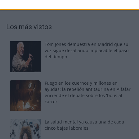
Los más vistos
Tom Jones demuestra en Madrid que su
voz sigue desafiando implacable el paso
del tiempo
Fuego en los cuernos y millones en
ayudas: la rebelión antitaurina en Alfafar
enciende el debate sobre los 'bous al
carrer'
La salud mental ya causa una de cada
cinco bajas laborales