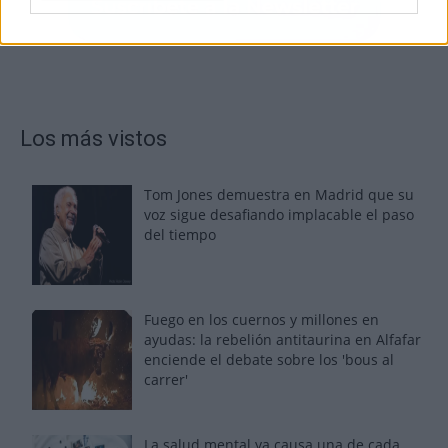
Los más vistos
Tom Jones demuestra en Madrid que su
voz sigue desafiando implacable el paso
del tiempo
Fuego en los cuernos y millones en
ayudas: la rebelión antitaurina en Alfafar
enciende el debate sobre los 'bous al
carrer'
La salud mental ya causa una de cada