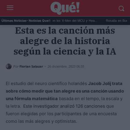
Kit Connor será Cíclope en los X-Men del MCU y Hea...
Rosalía en Buenos Aires
Últimas Noticias
- Noticias Que!:
Esta es la canción más
alegre de la historia
según la ciencia y la IA
-
Por
Florian Salazar
26 diciembre, 2023 06:55
El estudio del neuro científico holandés
Jacob Jolij trata
sobre cómo medir que tan alegre es una canción usando
una fórmula matemática
basada en el tempo, la escala y
la letra.
Este investigador analizó 126 canciones
que
fueron elegidas por los participantes de una encuesta
como las más alegres y optimistas.