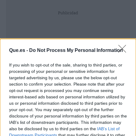
Publicidad
Que.es -
Do Not Process My Personal Information
If you wish to opt-out of the sale, sharing to third parties, or
processing of your personal or sensitive information for
targeted advertising by us, please use the below opt-out
section to confirm your selection. Please note that after your
opt-out request is processed you may continue seeing
interest-based ads based on personal information utilized by
us or personal information disclosed to third parties prior to
Declaración del director de Motoffroad
your opt-out. You may separately opt-out of the further
disclosure of your personal information by third parties on the
Academy, Victor Puertas:
IAB’s list of downstream participants. This information may
also be disclosed by us to third parties on the
IAB’s List of
"Estamos emocionados de introducir el
Downstream Participants
that may further disclose it to other