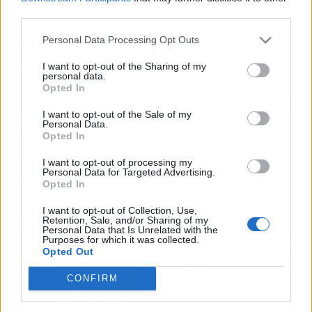
programa de trial en nuestra oferta educativa.
third parties.
El trial no solo es una actividad emocionante,
Personal Data Processing Opt Outs
sino que también enseña habilidades valiosas
que van más allá de la conducción. Queremos
I want to opt-out of the Sharing of my
personal data.
inspirar a la próxima generación de pilotos
Opted In
offroad
y proporcionarles las herramientas para
que desarrollen su pasión de manera segura y
I want to opt-out of the Sale of my
Personal Data.
educativa".
Opted In
I want to opt-out of processing my
Para obtener más información sobre el nuevo
Personal Data for Targeted Advertising.
Opted In
programa de trial de Motoffroad Academy, se
puede visitar su página web.
I want to opt-out of Collection, Use,
Retention, Sale, and/or Sharing of my
Personal Data that Is Unrelated with the
Purposes for which it was collected.
Artículo anterior
Artículo siguiente
Opted Out
Por qué es importante
Tratar la apnea del
contar con estrategias
sueño con el tratamiento
CONFIRM
de branding marketing,
de CPAP, de TerapiaCPAP
con TheYesBrand