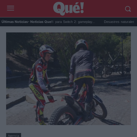
eta sorpresa de Minecraft para Switch 2: gameplay...
Desastres naturales: qué son, t
Últimas Noticias
- Noticias Que!:
Agencia