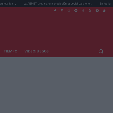
La AEMET prepara una predicción especial para el e...
En los lugares más misterio
TIEMPO
VIDEOJUEGOS