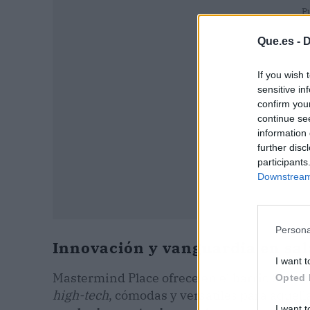
P
Que.es -
D
If you wish 
sensitive in
confirm you
continue se
information 
further disc
participants
Downstream 
Persona
Innovación y vanguardia en sal
I want t
Mastermind Place ofrece en el barrio Sala
Opted 
high-tech
, cómodas y versátiles para aquel
I want t