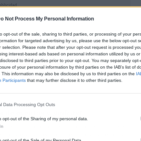
ublicidad
o Not Process My Personal Information
to opt-out of the sale, sharing to third parties, or processing of your per
formation for targeted advertising by us, please use the below opt-out s
r selection. Please note that after your opt-out request is processed y
eing interest-based ads based on personal information utilized by us or
disclosed to third parties prior to your opt-out. You may separately opt-
losure of your personal information by third parties on the IAB’s list of
. This information may also be disclosed by us to third parties on the
IA
Participants
that may further disclose it to other third parties.
l Data Processing Opt Outs
a de eventos y
podcast
o opt-out of the Sharing of my personal data.
manca un moderno espacio conformado por salas
In
las empresas y creadores de cotenido que desean
o opt-out of the Sale of my Personal Data.