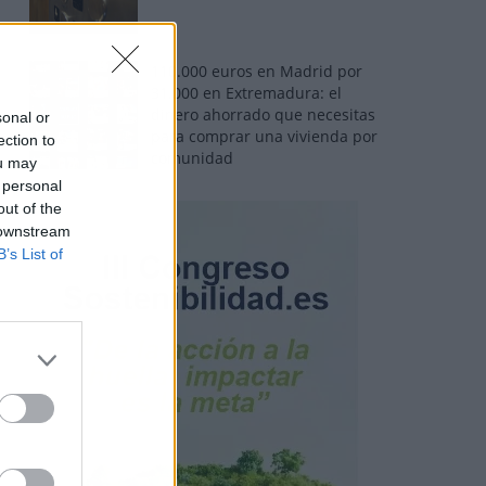
110.000 euros en Madrid por
31.000 en Extremadura: el
dinero ahorrado que necesitas
sonal or
para comprar una vivienda por
ection to
comunidad
ou may
 personal
out of the
 downstream
B’s List of