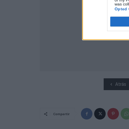
of my P
was col
Opted 
Atrás
Compartir