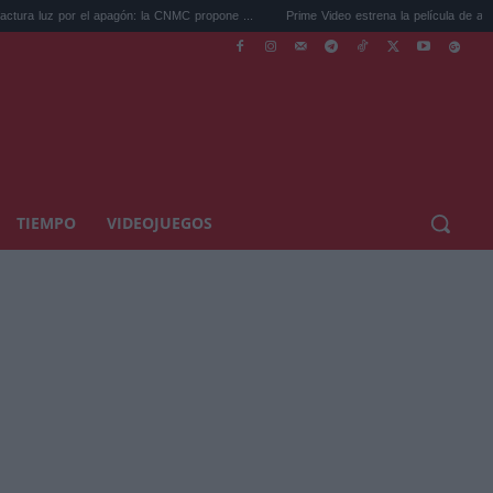
por el apagón: la CNMC propone ...
Prime Video estrena la película de acción que ya 
TIEMPO
VIDEOJUEGOS