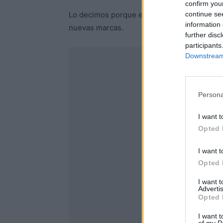
confirm you
continue se
Lo decimos porque es un jugador popular el
information 
nuevas marcas.
further disc
participants
Downstream 
Persona
I want t
Opted 
I want t
Opted 
I want 
Advertis
Opted 
I want t