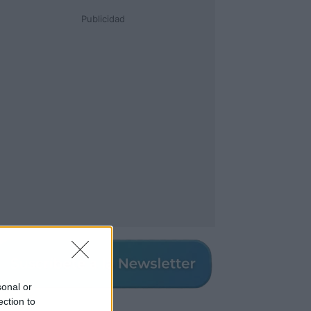
Publicidad
sonal or
ection to