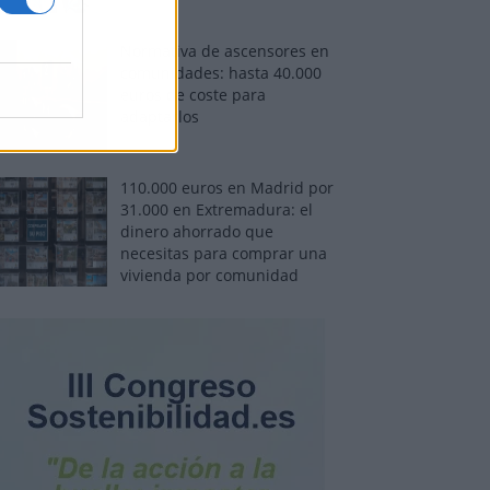
Normativa de ascensores en
comunidades: hasta 40.000
euros de coste para
adaptarlos
110.000 euros en Madrid por
31.000 en Extremadura: el
dinero ahorrado que
necesitas para comprar una
vivienda por comunidad