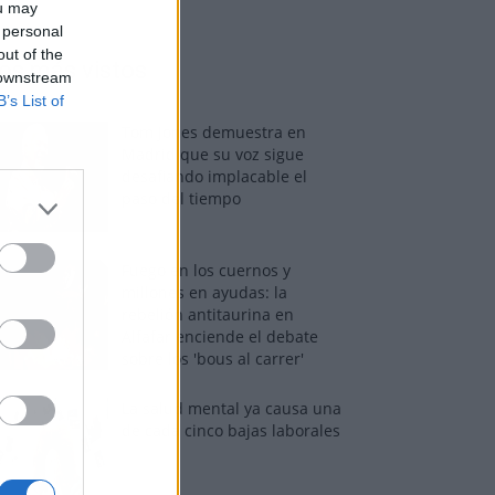
ou may
 personal
out of the
os más vistos
 downstream
B’s List of
Tom Jones demuestra en
Madrid que su voz sigue
desafiando implacable el
paso del tiempo
Fuego en los cuernos y
millones en ayudas: la
rebelión antitaurina en
Alfafar enciende el debate
sobre los 'bous al carrer'
La salud mental ya causa una
de cada cinco bajas laborales