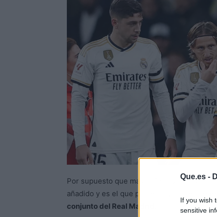
Que.es -
D
Por supuesto que más allá del valor que ti
añadido y es el que pudiera ayudarle a ten
If you wish 
conjunto del Real Madrid.
sensitive in