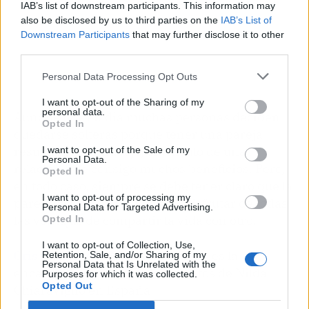
IAB’s list of downstream participants. This information may
also be disclosed by us to third parties on the
IAB’s List of
Downstream Participants
that may further disclose it to other
third parties.
Personal Data Processing Opt Outs
I want to opt-out of the Sharing of my
personal data.
Aunque hoy en día muchas personas deciden
Opted In
quedarse solteras porque tener una pareja
resulta mucho trabajo, el vínculo de una
I want to opt-out of the Sale of my
Personal Data.
relación trae consigo muchos beneficios. Pero,
Opted In
en todo caso, siempre se debe tener claro que la
I want to opt-out of processing my
pareja se construye, para así disfrutar de todas
Personal Data for Targeted Advertising.
las ventajas de compartir la vida con otro.
Opted In
I want to opt-out of Collection, Use,
Cris Koro desde Maestro Corazón
es la
Retention, Sale, and/or Sharing of my
Personal Data that Is Unrelated with the
encargada de producir los eventos de Nilda
Purposes for which it was collected.
Opted Out
Chiaraviglio en España