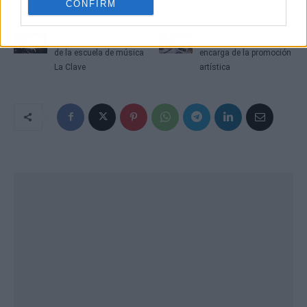
CONFIRM
Artículo anterior
Artículo siguiente
Taller de batería a través
El 'arte' del marketing se
de la escuela de música
encarga de la promoción
La Clave
artística