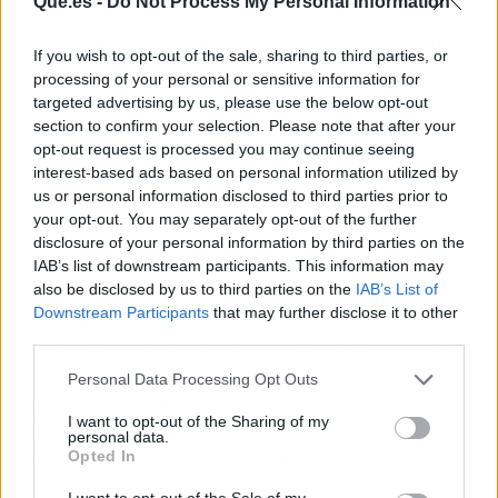
Que.es -
Do Not Process My Personal Information
No está mal que todo lo que se quiera sea para
If you wish to opt-out of the sale, sharing to third parties, or
ya y que sea bueno, bonito y barato. Las
processing of your personal or sensitive information for
personas son ansiosas por su propia naturaleza
targeted advertising by us, please use the below opt-out
y valoran más (el mismo bien) ahora que dentro
section to confirm your selection. Please note that after your
de una semana.
opt-out request is processed you may continue seeing
interest-based ads based on personal information utilized by
us or personal information disclosed to third parties prior to
Respecto a esto, Santiago Acetti Falcone cuenta:
your opt-out. You may separately opt-out of the further
“Intentamos ver quién será nuestro cliente y
disclosure of your personal information by third parties on the
cómo será su situación dentro de 10 o 20 años.
IAB’s list of downstream participants. This information may
Estamos creando una herramienta que
also be disclosed by us to third parties on the
IAB’s List of
Downstream Participants
that may further disclose it to other
queremos que ayude a la gente a crear hábitos.
third parties.
Necesitamos entender mejor y más lejos en el
horizonte para que podamos revalorizar
Personal Data Processing Opt Outs
nuestra inversión constante en tecnología.
I want to opt-out of the Sharing of my
Muchas veces nos equivocamos, pero
personal data.
corregimos el rumbo y seguimos”.
Opted In
I want to opt-out of the Sale of my