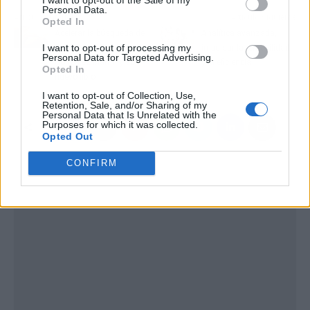
Personal Data.
Artículo anterior
Artículo siguiente
Opted In
Acelerar la búsqueda de
Analítica avanzada,
I want to opt-out of processing my
empleo con Sergio
impulsar la rentabilidad
Personal Data for Targeted Advertising.
González Martín y su
y la eficiencia
Opted In
nuevo libro
I want to opt-out of Collection, Use,
Retention, Sale, and/or Sharing of my
Personal Data that Is Unrelated with the
Purposes for which it was collected.
Opted Out
CONFIRM