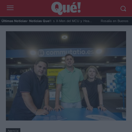
 Connor será Cíclope en los X-Men del MCU y Hea...
Rosalía en Buenos Aires: detiene
Últimas Noticias
- Noticias Que!:
Agencia