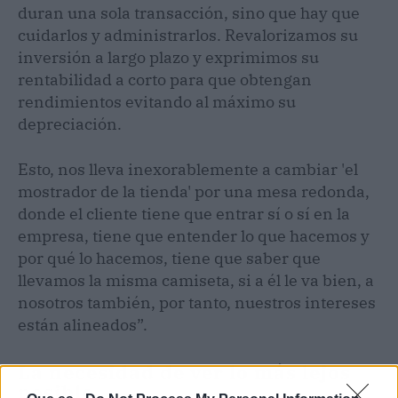
duran una sola transacción, sino que hay que
cuidarlos y administrarlos. Revalorizamos su
inversión a largo plazo y exprimimos su
rentabilidad a corto para que obtengan
rendimientos evitando al máximo su
depreciación.
Esto, nos lleva inexorablemente a cambiar 'el
mostrador de la tienda' por una mesa redonda,
donde el cliente tiene que entrar sí o sí en la
empresa, tiene que entender lo que hacemos y
por qué lo hacemos, tiene que saber que
llevamos la misma camiseta, si a él le va bien, a
nosotros también, por tanto, nuestros intereses
están alineados”.
La necesidad de ver lo más lejos
posible