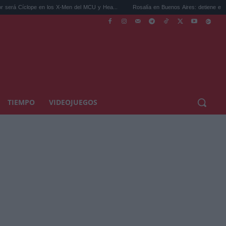
en los X-Men del MCU y Hea...
Rosalía en Buenos Aires: detiene el tráfico y se s...
TIEMPO
VIDEOJUEGOS