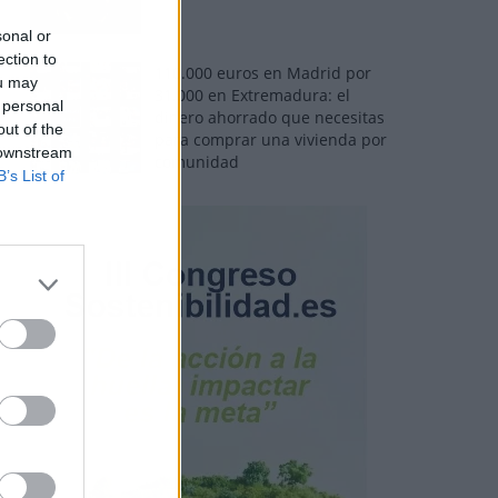
sonal or
ection to
110.000 euros en Madrid por
ou may
31.000 en Extremadura: el
 personal
dinero ahorrado que necesitas
out of the
para comprar una vivienda por
 downstream
comunidad
B’s List of