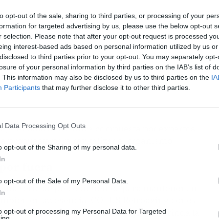
to opt-out of the sale, sharing to third parties, or processing of your per
formation for targeted advertising by us, please use the below opt-out s
r selection. Please note that after your opt-out request is processed y
eing interest-based ads based on personal information utilized by us or
disclosed to third parties prior to your opt-out. You may separately opt-
losure of your personal information by third parties on the IAB’s list of
. This information may also be disclosed by us to third parties on the
IA
Participants
that may further disclose it to other third parties.
l Data Processing Opt Outs
ingue como una clínica compuesta por expertos
 propuesta para revitalizar el organismo.
o opt-out of the Sharing of my personal data.
In
por fuera
o opt-out of the Sale of my Personal Data.
o una serie de procedimientos para mantener su
In
 también en su esencia. COEUS Retroaging pone a
iento especializado y exclusivo que les brinda la
to opt-out of processing my Personal Data for Targeted
ing.