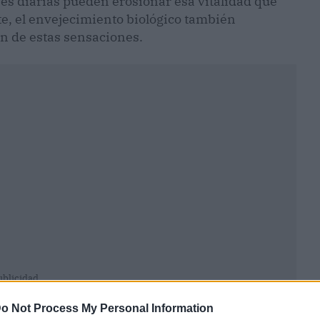
iones diarias pueden erosionar esa vitalidad que
e, el envejecimiento biológico también
n de estas sensaciones.
ublicidad
o Not Process My Personal Information