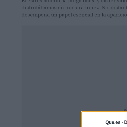
El estrés laboral, la fatiga física y las tens
disfrutábamos en nuestra niñez. No obstant
desempeña un papel esencial en la aparició
P
Que.es -
D