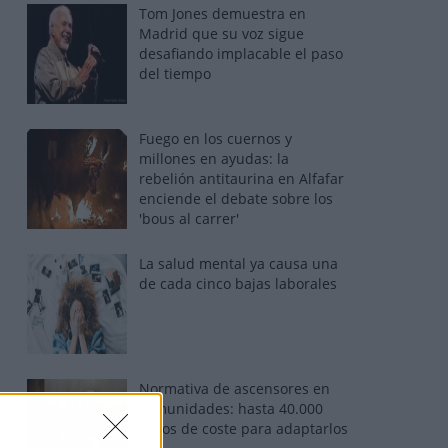
Tom Jones demuestra en
Madrid que su voz sigue
desafiando implacable el paso
del tiempo
Fuego en los cuernos y
millones en ayudas: la
rebelión antitaurina en Alfafar
enciende el debate sobre los
'bous al carrer'
La salud mental ya causa una
de cada cinco bajas laborales
Normativa de ascensores en
comunidades: hasta 40.000
euros de coste para adaptarlos