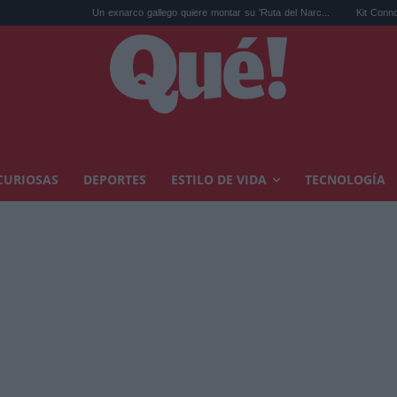
Un exnarco gallego quiere montar su 'Ruta del Narc...
Kit Connor será Cíclope 
CURIOSAS
DEPORTES
ESTILO DE VIDA
TECNOLOGÍA