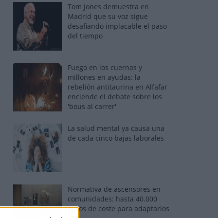
Tom Jones demuestra en
Madrid que su voz sigue
desafiando implacable el paso
del tiempo
Fuego en los cuernos y
millones en ayudas: la
rebelión antitaurina en Alfafar
enciende el debate sobre los
'bous al carrer'
La salud mental ya causa una
de cada cinco bajas laborales
Normativa de ascensores en
comunidades: hasta 40.000
euros de coste para adaptarlos