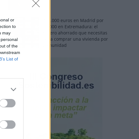
sonal or
110.000 euros en Madrid por
31.000 en Extremadura: el
ection to
dinero ahorrado que necesitas
ou may
para comprar una vivienda por
 personal
comunidad
out of the
 downstream
B’s List of