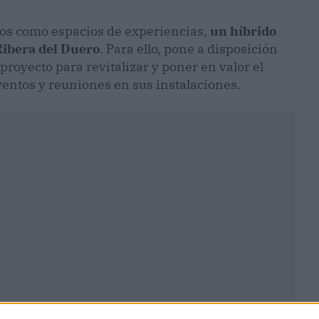
cos como espacios de experiencias,
un híbrido
Ribera del Duero
. Para ello, pone a disposición
proyecto para revitalizar y poner en valor el
ventos y reuniones en sus instalaciones.