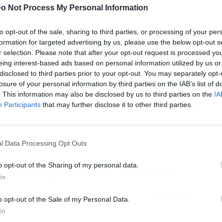
ublicidad
o Not Process My Personal Information
to opt-out of the sale, sharing to third parties, or processing of your per
formation for targeted advertising by us, please use the below opt-out s
r selection. Please note that after your opt-out request is processed y
eing interest-based ads based on personal information utilized by us or
disclosed to third parties prior to your opt-out. You may separately opt-
losure of your personal information by third parties on the IAB’s list of
. This information may also be disclosed by us to third parties on the
IA
Participants
that may further disclose it to other third parties.
l Data Processing Opt Outs
o opt-out of the Sharing of my personal data.
oger el espacio para un evento
In
r el lugar de cualquier reunión es la
ubicación
,
o opt-out of the Sale of my Personal Data.
busque para su evento, puede tratarse de
In