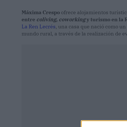
Máxima Crespo
ofrece alojamientos turísti
entre
coliving,
coworking
y turismo en la 
La Ren Lecrés
, una casa que nació como un 
mundo rural, a través de la realización de e