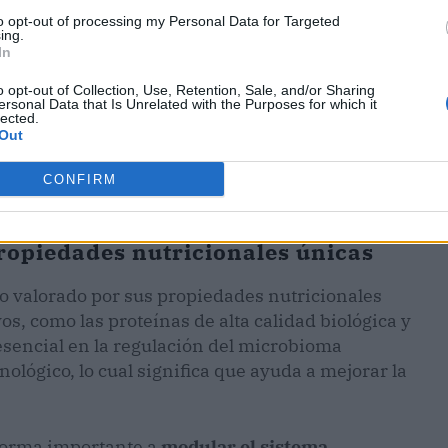
to opt-out of processing my Personal Data for Targeted
ing.
In
o opt-out of Collection, Use, Retention, Sale, and/or Sharing
ersonal Data that Is Unrelated with the Purposes for which it
lected.
Out
CONFIRM
ropiedades nutricionales únicas
do valorado por sus propiedades nutricionales
s, como las proteínas de alta calidad biológica y
esencial en la regulación del microbioma
ológico, lo cual significa que ayuda a mejorar la
 forma importante a
modular el sistema