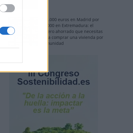
110.000 euros en Madrid por
31.000 en Extremadura: el
dinero ahorrado que necesitas
para comprar una vivienda por
comunidad