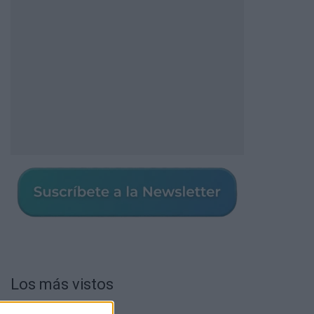
Los más vistos