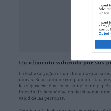
I want 
Advertis
Opted 
I want t
of my P
was col
Opted 
Un alimento valorado por sus p
La leche de yegua es un alimento que ha si
únicas. Esta contiene componentes bioactivo
los oligosacáridos, estos cumplen un papel 
intestinal y la modulación del sistema inmun
salud de las personas.
Asimismo, la leche de yegua contribuye de