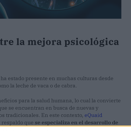
tre la mejora psicológica
 ha estado presente en muchas culturas desde
omo la leche de vaca o de cabra.
eficios para la salud humana, lo cual la convierte
 que se encuentran en busca de nuevas y
os tradicionales. En este contexto,
eQuaid
 respaldo que
se especializa en el desarrollo de
lud
y el bienestar de las personas, entre sus