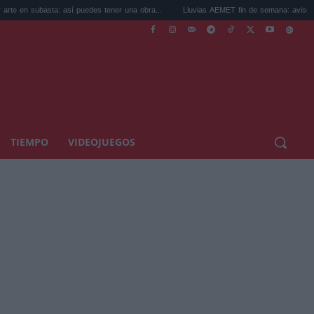
ta: así puedes tener una obra...
Lluvias AEMET fin de semana: avisos por tormentas
TIEMPO
VIDEOJUEGOS