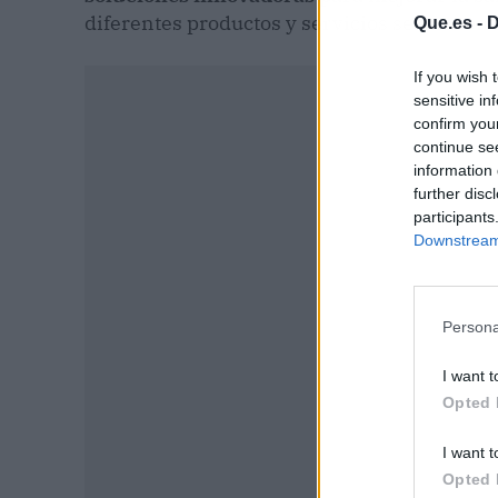
diferentes productos y servicios se encuent
Que.es -
D
If you wish 
sensitive in
confirm you
continue se
information 
further disc
participants
Downstream 
Persona
I want t
P
Opted 
I want t
Opted 