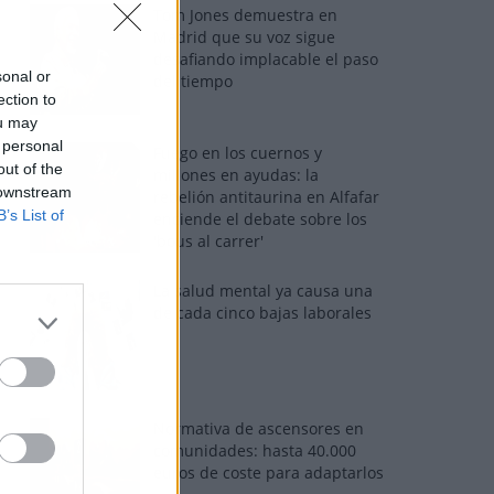
Tom Jones demuestra en
Madrid que su voz sigue
desafiando implacable el paso
sonal or
del tiempo
ection to
ou may
 personal
Fuego en los cuernos y
out of the
millones en ayudas: la
 downstream
rebelión antitaurina en Alfafar
B’s List of
enciende el debate sobre los
'bous al carrer'
La salud mental ya causa una
de cada cinco bajas laborales
Normativa de ascensores en
comunidades: hasta 40.000
euros de coste para adaptarlos