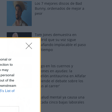
Los 7 mejores discos de Bad
Bunny, ordenados de mejor a
peor
Tom Jones demuestra en
Madrid que su voz sigue
desafiando implacable el paso
del tiempo
sonal or
ection to
Fuego en los cuernos y
ou may
millones en ayudas: la
 personal
rebelión antitaurina en Alfafar
out of the
enciende el debate sobre los
 downstream
'bous al carrer'
B’s List of
La salud mental ya causa una
de cada cinco bajas laborales