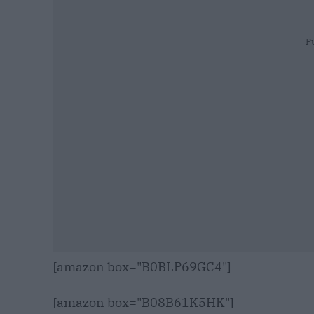
P
[amazon box="B0BLP69GC4"]
[amazon box="B08B61K5HK"]