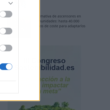
Normativa de ascensores en
comunidades: hasta 40.000
euros de coste para adaptarlos