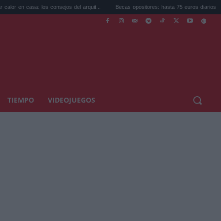
sa: los consejos del arquit...
Becas opositores: hasta 75 euros diarios para prep...
TIEMPO
VIDEOJUEGOS