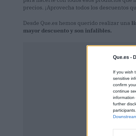
precios. ¡Aprovecha todos los descuentos q
Desde Que.es hemos querido realizar una
l
mayor descuento y son infalibles.
Que.es -
D
If you wish 
sensitive in
confirm you
continue se
information 
further disc
participants
Downstream 
P