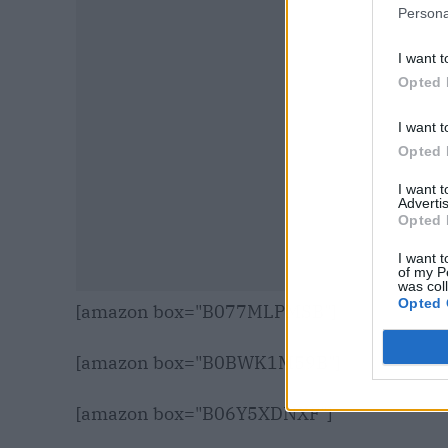
Persona
I want t
Opted 
I want t
Opted 
I want 
Advertis
Opted 
I want t
of my P
was col
Opted 
[amazon box="B077MLPMSB"]
[amazon box="B0BWK1M59B"]
[amazon box="B06Y5XDNXF"]