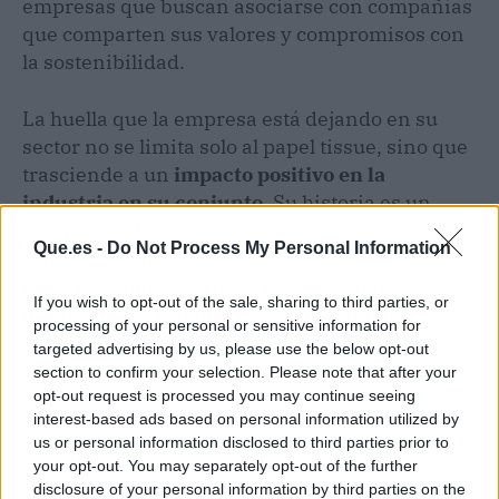
empresas que buscan asociarse con compañías
que comparten sus valores y compromisos con
la sostenibilidad.
La huella que la empresa está dejando en su
sector no se limita solo al papel tissue, sino que
trasciende a un
impacto positivo en la
industria en su conjunto
. Su historia es un
testimonio de cómo una visión empresarial
Que.es -
Do Not Process My Personal Information
clara y un compromiso sólido con la
responsabilidad corporativa pueden no solo
If you wish to opt-out of the sale, sharing to third parties, or
impulsar el éxito comercial, sino también
processing of your personal or sensitive information for
contribuir a la construcción de un futuro más
targeted advertising by us, please use the below opt-out
sostenible para todos, demostrando que la
section to confirm your selection. Please note that after your
sostenibilidad y la innovación pueden ser
opt-out request is processed you may continue seeing
interest-based ads based on personal information utilized by
motores poderosos de crecimiento y cambio
us or personal information disclosed to third parties prior to
positivo.
your opt-out. You may separately opt-out of the further
disclosure of your personal information by third parties on the