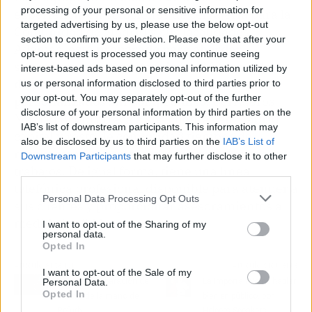
processing of your personal or sensitive information for
experiencia en soluciones de cerrajería para la
targeted advertising by us, please use the below opt-out
Comunidad de Madrid y sus localidades.
section to confirm your selection. Please note that after your
Además,
está preparado para abordar
opt-out request is processed you may continue seeing
situaciones de emergencia las 24 horas del
interest-based ads based on personal information utilized by
día, incluyendo asesorías y presupuestos
us or personal information disclosed to third parties prior to
your opt-out. You may separately opt-out of the further
personalizados sin compromiso
. Cerrajeros
disclosure of your personal information by third parties on the
Madrid Acopi ofrece a sus clientes en Madrid
IAB’s list of downstream participants. This information may
capital y resto de comunidad tiempos de
also be disclosed by us to third parties on the
IAB’s List of
respuesta muy cortos y garantiza todos sus
Downstream Participants
that may further disclose it to other
trabajos. De igual forma, tiene una línea
third parties.
telefónica profesional disponible para atender a
Personal Data Processing Opt Outs
sus clientes y proporcionar asesoramientos a
medida las 24 horas.
I want to opt-out of the Sharing of my
personal data.
Opted In
Artículo anterior
Artículo siguiente
I want to opt-out of the Sale of my
Servicio de reparación de
La importancia de hablar
Personal Data.
Opted In
iPhone, de la mano de
bien en público, por
iRefurb
Helpers Speakers