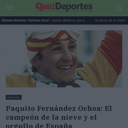
tremo y ansiedad: síntomas idénticos que a...
El precio de la vivienda en Valencia sub
Últimas Noticias
- Noticias Que!:
Deportes
Paquito Fernández Ochoa: El
campeón de la nieve y el
orgullo de España