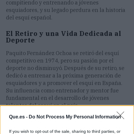
compitiendo y entrenando a jóvenes
esquiadores, y su legado perdura en la historia
del esquí español.
El Retiro y una Vida Dedicada al
Deporte
Paquito Fernández Ochoa se retiró del esquí
competitivo en 1974, pero su pasión por el
deporte no disminuyó. Después de su retiro, se
dedicó a entrenar a la próxima generación de
esquiadores y a promover el esquí en España.
Su influencia como entrenador y mentor fue
fundamental en el desarrollo de jóvenes
talentos del esquí en el país.
Que.es -
Do Not Process My Personal Information
Además de su compromiso con el deporte,
Paquito también participó en eventos benéficos
If you wish to opt-out of the sale, sharing to third parties, or