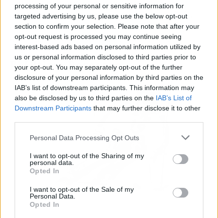
y actividades para recaudar fondos para
processing of your personal or sensitive information for
organizaciones caritativas. Su generosidad y
targeted advertising by us, please use the below opt-out
espíritu solidario lo convirtieron en una figura
section to confirm your selection. Please note that after your
opt-out request is processed you may continue seeing
querida en su comunidad y en todo el país.
interest-based ads based on personal information utilized by
us or personal information disclosed to third parties prior to
El Último Descenso
your opt-out. You may separately opt-out of the further
disclosure of your personal information by third parties on the
IAB’s list of downstream participants. This information may
also be disclosed by us to third parties on the
IAB’s List of
Downstream Participants
that may further disclose it to other
third parties.
Personal Data Processing Opt Outs
I want to opt-out of the Sharing of my
personal data.
Opted In
I want to opt-out of the Sale of my
Personal Data.
Opted In