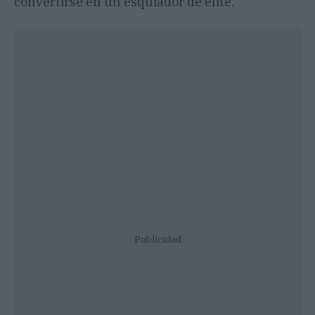
convertirse en un esquiador de élite.
Publicidad