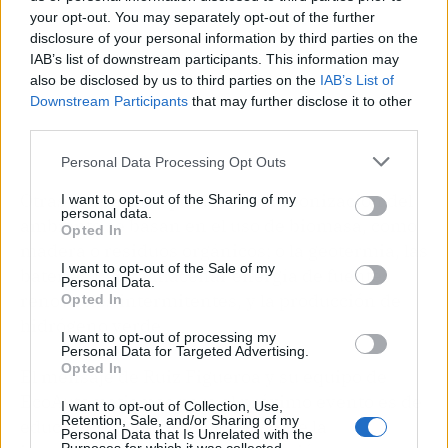
your opt-out. You may separately opt-out of the further
disclosure of your personal information by third parties on the
IAB’s list of downstream participants. This information may
also be disclosed by us to third parties on the
IAB’s List of
Downstream Participants
that may further disclose it to other
third parties.
Personal Data Processing Opt Outs
Otras propuestas para la descarbonización del
I want to opt-out of the Sharing of my
personal data.
ambiente se basan en el uso de biomasa, como
Opted In
madera o residuos orgánicos; o la geotermia, las
I want to opt-out of the Sale of my
baterías para almacenar energía de fuentes
Personal Data.
renovables intermitentes, y la producción de
Opted In
hidrógeno verde.
I want to opt-out of processing my
Personal Data for Targeted Advertising.
Opted In
El mensaje de Ruiz Figueroa y su equipo de
EcoAutomatismos para el próximo evento es de
I want to opt-out of Collection, Use,
Retention, Sale, and/or Sharing of my
educación y concienciación sobre la
Personal Data that Is Unrelated with the