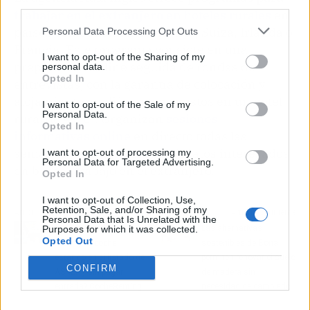
third parties.
trabajar en el extranjero
en hoteles rurales
en
países como Alemania, Austria, Suiza, Irlanda o
Personal Data Processing Opt Outs
Francia. Este programa consiste en una
I want to opt-out of the Sharing of my
preparación online seguida de rondas de
personal data.
Opted In
entrevistas, con la garantía de colocación y
alojamiento en diferentes puestos en un hotel
I want to opt-out of the Sale of my
Personal Data.
rural de 4 o 5*. Organizan
sesiones
Opted In
informativas online
en directo todas las
semanas para aquellos candidatos interesados
I want to opt-out of processing my
Personal Data for Targeted Advertising.
en buscar trabajo en el extranjero.
Opted In
I want to opt-out of Collection, Use,
Retention, Sale, and/or Sharing of my
Artículo anterior
Artículo siguiente
Personal Data that Is Unrelated with the
¿Cómo acceder a un
Las alternativas
Purposes for which it was collected.
Opted Out
renting de coche
sostenibles de Bona
estando en el listado de
permiten renovar el suelo
CONFIRM
ASNEF y sin pagar
de madera sin
entrada? CocheRenting
necesidad de cambiarlo