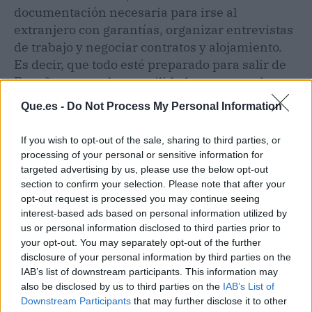
documentación necesaria para irse al
extranjero con garantías, organizar entrevistas
de trabajo y negociar contratos y alojamiento.
Es decir, que todo esté preparado para salir de
España con total tranquilidad y empezando a
generar ingresos en el nuevo trabajo desde el
Que.es -
Do Not Process My Personal Information
día siguiente de la llegada.
If you wish to opt-out of the sale, sharing to third parties, or
Es importante asegurarse de que la agencia
processing of your personal or sensitive information for
lleva tiempo en el sector y que su metodología
targeted advertising by us, please use the below opt-out
section to confirm your selection. Please note that after your
de trabajo encaja con lo que cada estudiante
opt-out request is processed you may continue seeing
busca, además de asesorarse bien en cuanto al
interest-based ads based on personal information utilized by
tipo de trabajo que está al alcance de cada
us or personal information disclosed to third parties prior to
estudiante, en función de su formación y
your opt-out. You may separately opt-out of the further
experiencia laboral previa, nivel de idiomas,
disclosure of your personal information by third parties on the
intereses, etc.
IAB’s list of downstream participants. This information may
also be disclosed by us to third parties on the
IAB’s List of
Downstream Participants
that may further disclose it to other
La agencia Aula inglés ofrece
programas para