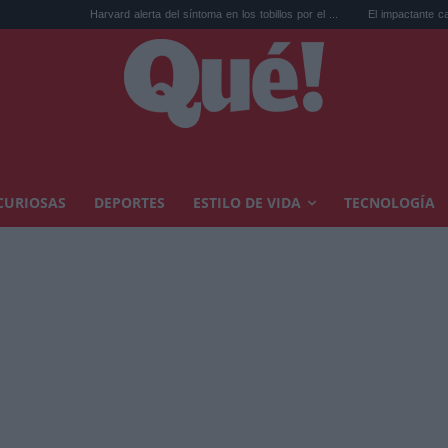
Harvard alerta del síntoma en los tobillos por el ...
El impactante cambio de look de la
CURIOSAS
DEPORTES
ESTILO DE VIDA
TECNOLOGÍA