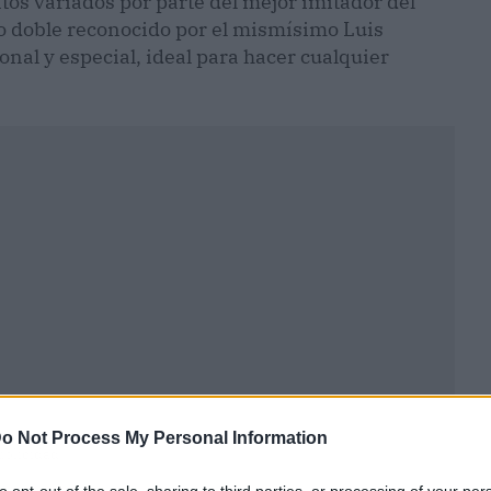
ntos variados por parte del mejor imitador del
co doble reconocido por el mismísimo Luis
onal y especial, ideal para hacer cualquier
o Not Process My Personal Information
ublicidad
to opt-out of the sale, sharing to third parties, or processing of your per