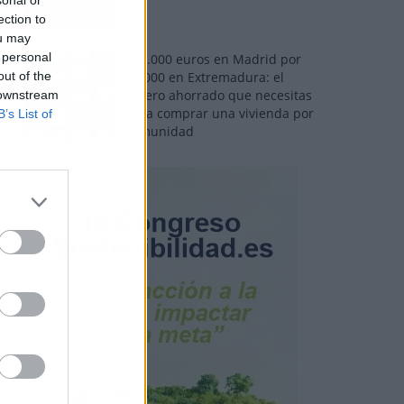
ection to
ou may
 personal
110.000 euros en Madrid por
out of the
31.000 en Extremadura: el
dinero ahorrado que necesitas
 downstream
para comprar una vivienda por
B’s List of
comunidad