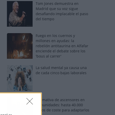
Tom Jones demuestra en
Madrid que su voz sigue
desafiando implacable el paso
del tiempo
Fuego en los cuernos y
millones en ayudas: la
rebelión antitaurina en Alfafar
enciende el debate sobre los
'bous al carrer'
La salud mental ya causa una
de cada cinco bajas laborales
Normativa de ascensores en
comunidades: hasta 40.000
euros de coste para adaptarlos
sonal or