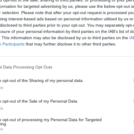
formation for targeted advertising by us, please use the below opt-out s
r selection. Please note that after your opt-out request is processed y
eing interest-based ads based on personal information utilized by us or
disclosed to third parties prior to your opt-out. You may separately opt-
losure of your personal information by third parties on the IAB’s list of
. This information may also be disclosed by us to third parties on the
IA
Participants
that may further disclose it to other third parties.
l Data Processing Opt Outs
o opt-out of the Sharing of my personal data.
In
Luis Miguel
o opt-out of the Sale of my Personal Data.
 recibido su certificación como doble de Luis
In
ente solicitado por el público y los medios,
televisión nacional, así como también
to opt-out of processing my Personal Data for Targeted
ing.
reconocidas.
In