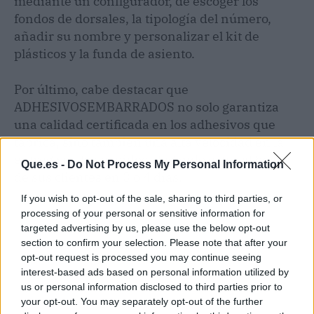
mediante un configurador, de escoger los
fondos de dorsales, la tipología del número,
añadir su nombre y personalizar el kit de
plásticos y la funda de asiento.
Por último, cabe destacar que
ADHESIVOSEMBARRADOS no solo garantiza
una calidad certificada en los adhesivos que
fabrica, sino también una alta velocidad en la
entrega de los pedidos, llegando estos al hogar
Que.es -
Do Not Process My Personal Information
de sus clientes en 3 o 4 días.
If you wish to opt-out of the sale, sharing to third parties, or
processing of your personal or sensitive information for
targeted advertising by us, please use the below opt-out
section to confirm your selection. Please note that after your
opt-out request is processed you may continue seeing
interest-based ads based on personal information utilized by
us or personal information disclosed to third parties prior to
your opt-out. You may separately opt-out of the further