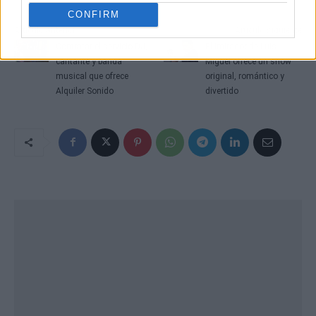
CONFIRM
Artículo anterior
Artículo siguiente
Contratar el servicio DJ,
El imitador de Luis
cantante y banda
Miguel ofrece un show
musical que ofrece
original, romántico y
Alquiler Sonido
divertido