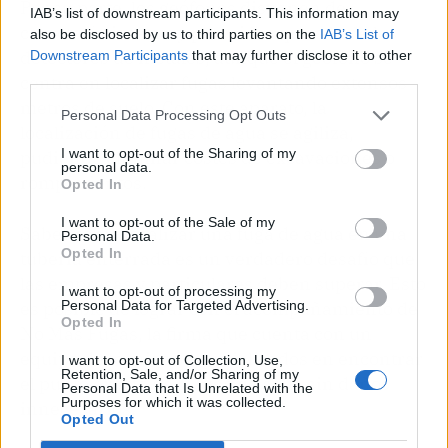
Por su parte, los geófonos disponen de
IAB’s list of downstream participants. This information may
características muy parecidas que a la de los
also be disclosed by us to third parties on the
IAB’s List of
detectores de metales, aunque el geófono se
Downstream Participants
that may further disclose it to other
third parties.
centra en localizar fugas levantando extensos
metros de suelo. Con este aparato, la
Personal Data Processing Opt Outs
localización de fugas de agua se agiliza,
I want to opt-out of the Sharing of my
pudiendo eliminar costes de excavaciones o
personal data.
rompimientos.
Opted In
I want to opt-out of the Sale of my
Saber cómo localizar una fuga de agua en una
Personal Data.
Opted In
tubería enterrada es un verdadero desafío que
las empresas y particulares deben superar. Esto
I want to opt-out of processing my
Personal Data for Targeted Advertising.
es posible de lograr con el acompañamiento de
Opted In
No Más Fugas, la firma que cuenta con un
equipo de técnicos especializados en encontrar
I want to opt-out of Collection, Use,
Retention, Sale, and/or Sharing of my
el punto exacto de la fuga de agua sin daños
Personal Data that Is Unrelated with the
Purposes for which it was collected.
innecesarios.
Opted Out