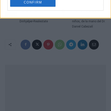
CONFIRM
Artículo anterior
Artículo siguiente
Los servicios
Información sobre el
inmobiliarios de
hidrocele testicular en
Dinhjelper-Realestate
niños, de la mano del Dr.
Daniel Cabezalí