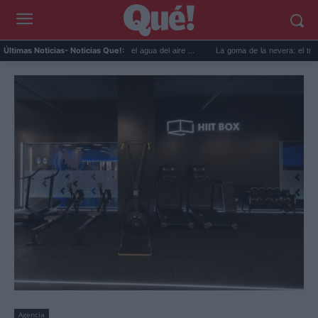
sos prácticos para reutilizar el agua del aire ...
La goma de la nevera: el truco del pa
Últimas Noticias
- Noticias Que!:
Agencia