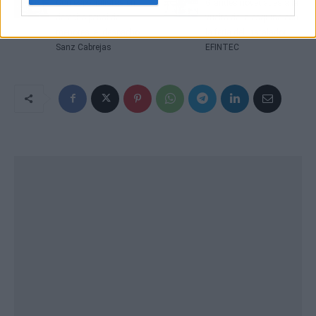
Con especialistas en
Grandes novedades a la
derecho penal de
vuelta de la esquina con
menores, el despacho
la feria del instalador,
Sanz Cabrejas
EFINTEC